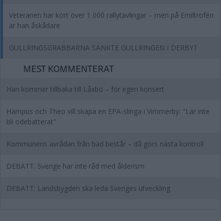
Veteranen har kört över 1 000 rallytävlingar – men på Emiltrofén
är han åskådare
GULLRINGSGRABBARNA SÄNKTE GULLRINGEN I DERBYT
MEST KOMMENTERAT
Han kommer tillbaka till Låxbo – för egen konsert
Hampus och Theo vill skapa en EPA-slinga i Vimmerby: "Lär inte
bli odebatterat"
Kommunens avrådan från bad består – då görs nästa kontroll
DEBATT: Sverige har inte råd med ålderism
DEBATT: Landsbygden ska leda Sveriges utveckling