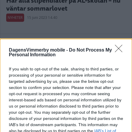
Här alla stipendiater på AL-skolan – nu
väntar sommarlovet
NYHETER
15 juni 2023 14.40
DagensVimmerby mobile -
Do Not Process My
Personal Information
Därför säger nämnden nej till
kameraövervakning på AL-skolan
If you wish to opt-out of the sale, sharing to third parties, or
processing of your personal or sensitive information for
POLITIK
18 maj 2023 08.00
targeted advertising by us, please use the below opt-out
section to confirm your selection. Please note that after your
opt-out request is processed you may continue seeing
Annons:
interest-based ads based on personal information utilized by
us or personal information disclosed to third parties prior to
your opt-out. You may separately opt-out of the further
disclosure of your personal information by third parties on the
IAB’s list of downstream participants. This information may
ELEV SKA HA KNIVHOTAT LÄRARE – SÅ
also be disclosed by us to third parties on the
IAB’s List of