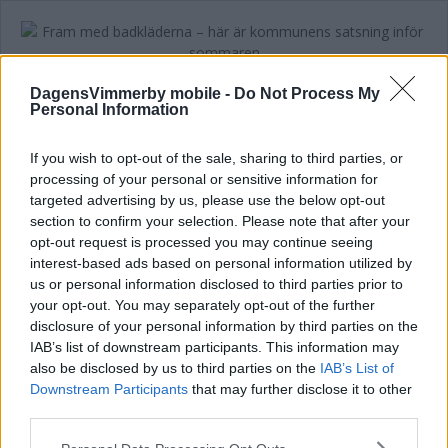
Fram med badkläderna – här är
DagensVimmerby mobile -
Do Not Process My
kommunens satsning inför sommaren
Personal Information
NYHETER
16 mars 2025 05.00
If you wish to opt-out of the sale, sharing to third parties, or
processing of your personal or sensitive information for
targeted advertising by us, please use the below opt-out
section to confirm your selection. Please note that after your
opt-out request is processed you may continue seeing
Stor uppslutning på invigningen av
interest-based ads based on personal information utilized by
us or personal information disclosed to third parties prior to
Vimmerbys nya aktivitetspark:
your opt-out. You may separately opt-out of the further
"Fantastiskt bra"
disclosure of your personal information by third parties on the
IAB’s list of downstream participants. This information may
NYHETER
12 juni 2024 14.00
also be disclosed by us to third parties on the
IAB’s List of
Downstream Participants
that may further disclose it to other
third parties.
Annons:
Please note that this website/app uses one or more Google