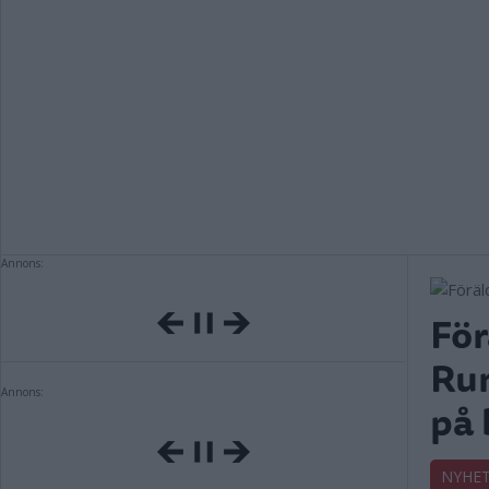
Annons:
För
Rum
Annons:
på 
NYHE