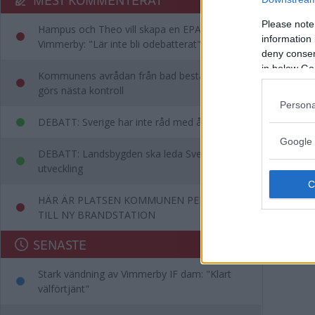
Please note
Hampus och Theo vill skapa en EPA-slinga i
information 
Vimmerby: "Lär inte bli odebatterat"
deny consent
in below Go
Kommunens avrådan från bad består – då
görs nästa kontroll
Persona
DEBATT: Sverige har inte råd med ålderism
Google 
DEBATT: Landsbygden ska leda Sveriges
utveckling
HÄR ÄR PLATSEN KOMMUNEN PEKAR UT
TILL NY BRANDSTATION
SENASTE
Stark vändning av Vimmerby IF dam: "Klart
välförtjänt"