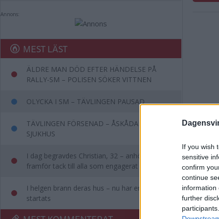
Annons:
MEST LÄST
ÄLDRE MAN DÖD EFTER HÄNDELSE PÅ
RALLY-SM – POLISEN SÖKER VITTNEN
OLYCKA I SM – TÄVLINGEN PAUSAD
TÄVLINGEN FÖRSENAD – ÅSKÅDARE TILL
Dagensvi
SJUKHUS
If you wish 
I dag begravdes Christian, 32 – anhöriga
sensitive in
framför tack till alla som engagerat sig
confirm you
continue se
I helgen brann deras hus – nu har en insamling
information 
startats
further disc
participants
MEST KOMMENTERAT
Downstream 