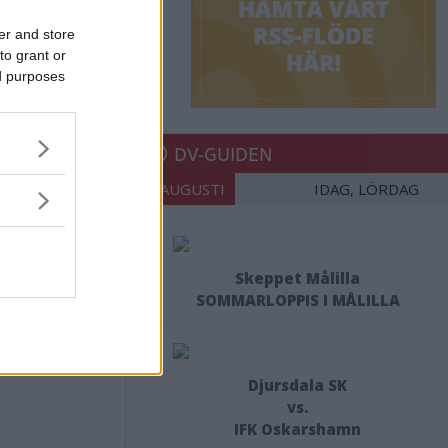
er and store
to grant or
ed purposes
DV-GUIDEN
08 AUGUSTI
IDAG, LÖRDAG
Skeppet Målilla
SOMMARLOPPIS I MÅLILLA
Djursdala SK
vs.
IFK Oskarshamn