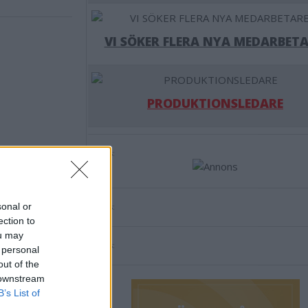
VI SÖKER FLERA NYA MEDARBETA
PRODUKTIONSLEDARE
Annons:
sonal or
Annons:
ection to
ou may
Annons:
 personal
out of the
 downstream
B’s List of