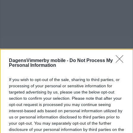
DagensVimmerby mobile -
Do Not Process My
Personal Information
If you wish to opt-out of the sale, sharing to third parties, or
processing of your personal or sensitive information for
targeted advertising by us, please use the below opt-out
section to confirm your selection. Please note that after your
opt-out request is processed you may continue seeing
Insamling gick över förväntan – så
interest-based ads based on personal information utilized by
mycket inbringade dagen
us or personal information disclosed to third parties prior to
your opt-out. You may separately opt-out of the further
NYHETER
05 mars 2025 15.00
disclosure of your personal information by third parties on the