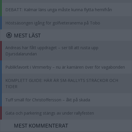
DEBATT: Kalmar läns unga måste kunna flytta hemifrån
Höstsäsongen igång för golfveteranerna på Tobo
MEST LÄST
Andreas har fått uppdraget – ser till att rusta upp
Djursdalarundan
Publikfavorit i Vimmerby – nu är karriären över för vagabonden
KOMPLETT GUIDE: HÄR ÄR SM-RALLYTS STRÄCKOR OCH
TIDER
Tuff smäll för Christoffersson – åkt på skada
Gata och parkering stängs av under rallyfesten
MEST KOMMENTERAT