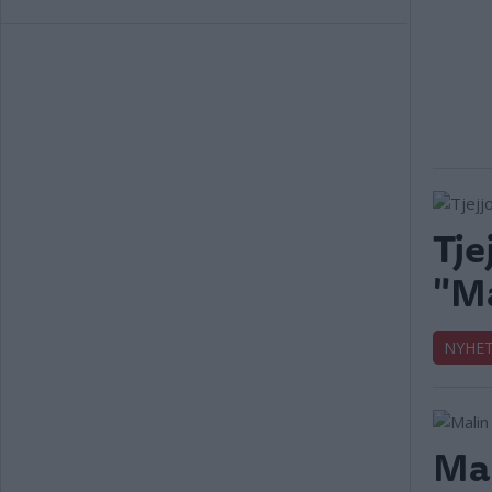
Tje
"Må
NYHE
Mal