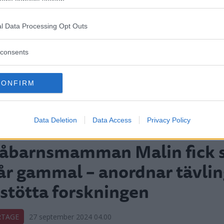
ogle consent section.
l Data Processing Opt Outs
consents
CONFIRM
Data Deletion
Data Access
Privacy Policy
åbarnsmamman Malin fick s
år gammal – anordnar tävlin
 stötta forskningen
RTAGE
27 september 2024 04.00