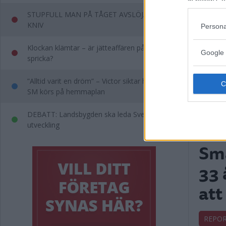
in below Go
STUPFULL MAN PÅ TÅGET AVSLÖJADES MED
KNIV
Persona
Klockan klämtar – är jätteaffären på väg att
Google 
spricka?
”Alltid varit en dröm” – Victor siktar högt när
SM körs på hemmaplan
DEBATT: Landsbygden ska leda Sveriges
utveckling
Sm
33 
att
REPO