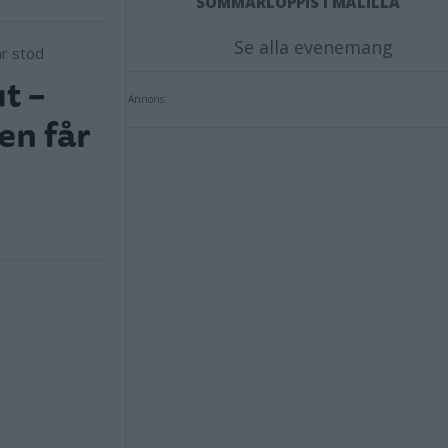
SOMMARLOPPIS I MÅLILLA
Se alla evenemang
t –
Annons:
en får