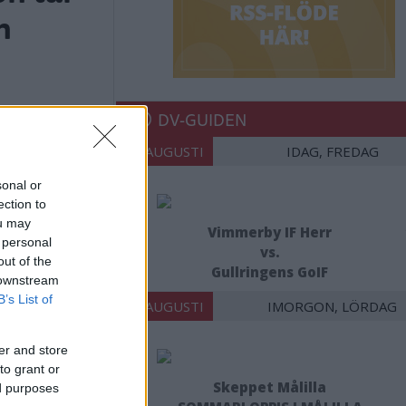
n
DV-GUIDEN
07 AUGUSTI
IDAG, FREDAG
sonal or
ection to
ou may
Vimmerby IF Herr
 personal
vs.
out of the
Gullringens GoIF
 downstream
B’s List of
08 AUGUSTI
IMORGON, LÖRDAG
er and store
to grant or
Skeppet Målilla
ed purposes