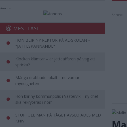
Annons:
Annons:
MEST LÄST
HON BLIR NY REKTOR PÅ AL-SKOLAN –
"JÄTTESPÄNNANDE"
Klockan klämtar – är jätteaffären på väg att
spricka?
Många drabbade lokalt – nu varnar
myndigheten
Hon blir ny kommunpolis i Västervik – ny chef
ska rekryteras i norr
STUPFULL MAN PÅ TÅGET AVSLÖJADES MED
Mal
KNIV