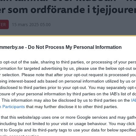
r som ordförande i tjejjoure
TER
15 mars 2025 05.00
mmerby.se -
Do Not Process My Personal Information
elica och Malin kliver in –
to opt-out of the sale, sharing to third parties, or processing of your per
etagarnas styrelse utökas
formation for targeted advertising by us, please use the below opt-out s
r selection. Please note that after your opt-out request is processed y
eing interest-based ads based on personal information utilized by us or
GSLIV
13 mars 2025 18.00
disclosed to third parties prior to your opt-out. You may separately opt-
losure of your personal information by third parties on the IAB’s list of
. This information may also be disclosed by us to third parties on the
IA
Participants
that may further disclose it to other third parties.
 that this website/app uses one or more Google services and may gath
including but not limited to your visit or usage behaviour. You may click 
 to Google and its third-party tags to use your data for below specifi