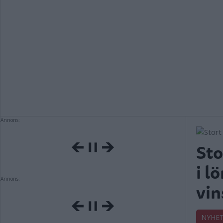
Annons:
Sto
i l
Annons:
vin
NYHE