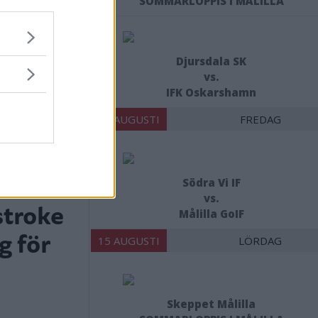
SOMMARLOPPIS I MÅLILLA
Djursdala SK
vs.
IFK Oskarshamn
14 AUGUSTI
FREDAG
Södra Vi IF
vs.
troke
Målilla GoIF
g för
15 AUGUSTI
LÖRDAG
Skeppet Målilla