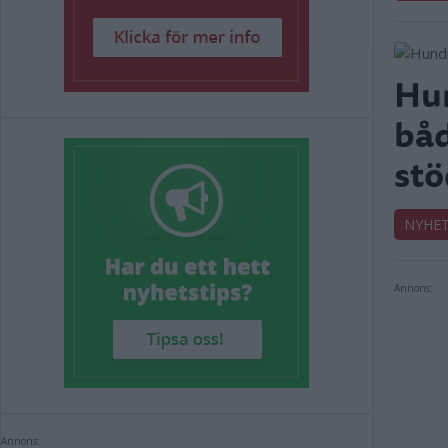
Hun
båd
stö
NYHE
Annons:
Annons: