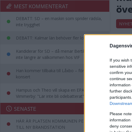
öve
MEST KOMMENTERAT
DEBATT: SD – en maskin som sprider rädsla,
NYHE
inte trygghet
DEBATT: Kalmar län behöver fler lobbyister
Dagensvi
Ang
Kandiderar för SD – då menar Bertil att han
inte längre är välkommen hos VIF
If you wish 
För
sensitive in
Han kommer tillbaka till Låxbo – för egen
confirm you
konsert
continue se
NÄRIN
information 
Hampus och Theo vill skapa en EPA-slinga i
further disc
Vimmerby: "Lär inte bli odebatterat"
participants
Annons:
Downstream 
SENASTE
Please note
information 
HÄR ÄR PLATSEN KOMMUNEN PEKAR UT
deny consent
TILL NY BRANDSTATION