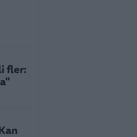
 fler:
a"
”Kan