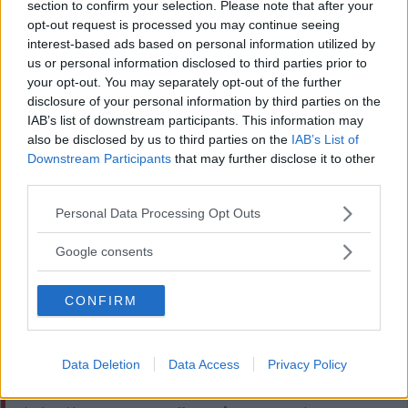
section to confirm your selection. Please note that after your
SENASTE
opt-out request is processed you may continue seeing
interest-based ads based on personal information utilized by
EN TILL SJUKHUS EFTER OLYCKA I VÄSTERVIKS KOMMUN
us or personal information disclosed to third parties prior to
your opt-out. You may separately opt-out of the further
Extremt ingenmansland när VIF omstartar: "Får lägga tabellen åt
disclosure of your personal information by third parties on the
sidan"
IAB’s list of downstream participants. This information may
also be disclosed by us to third parties on the
IAB’s List of
Man döms för rattfylleri – skyller på jäst saft
Downstream Participants
that may further disclose it to other
third parties.
I dag begravdes Christian, 32 – anhöriga framför tack till alla
Please note that this website/app uses one or more Google
Personal Data Processing Opt Outs
som engagerat sig
services and may gather and store information including but
not limited to your visit or usage behaviour. You may click to
Google consents
Ny SM-medalj till skytten från Vimmerby – men en detalj blev
grant or deny consent to Google and its third-party tags to
snöplig
use your data for below specified purposes in below Google
CONFIRM
consent section.
MEST LÄST
HÄR ÄR PLATSEN KOMMUNEN PEKAR UT TILL NY
Data Deletion
Data Access
Privacy Policy
BRANDSTATION