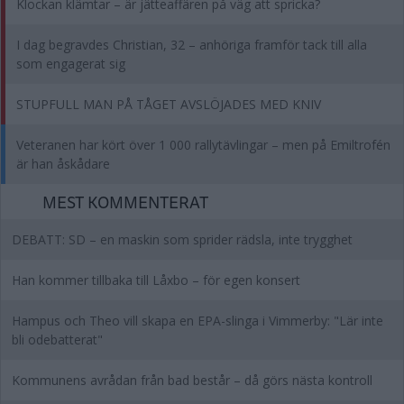
Klockan klämtar – är jätteaffären på väg att spricka?
I dag begravdes Christian, 32 – anhöriga framför tack till alla
som engagerat sig
STUPFULL MAN PÅ TÅGET AVSLÖJADES MED KNIV
Veteranen har kört över 1 000 rallytävlingar – men på Emiltrofén
är han åskådare
MEST KOMMENTERAT
DEBATT: SD – en maskin som sprider rädsla, inte trygghet
Han kommer tillbaka till Låxbo – för egen konsert
Hampus och Theo vill skapa en EPA-slinga i Vimmerby: "Lär inte
bli odebatterat"
Kommunens avrådan från bad består – då görs nästa kontroll