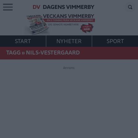
START
NYHETER
SPORT
TAGG
»
NILS-VESTERGAARD
Annons: