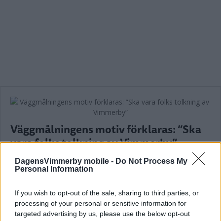
Väggmålningens motiv förklaras: ”Ska
vara folks tolkning av Vimmerby”
NYHETER
22 maj 2025 18.00
DagensVimmerby mobile -
Do Not Process My
Personal Information
If you wish to opt-out of the sale, sharing to third parties, or
Läs in fler nyheter
processing of your personal or sensitive information for
targeted advertising by us, please use the below opt-out