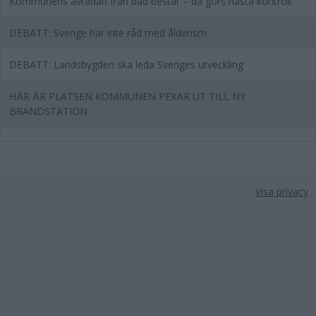
Kommunens avrådan från bad består – då görs nästa kontroll
DEBATT: Sverige har inte råd med ålderism
DEBATT: Landsbygden ska leda Sveriges utveckling
HÄR ÄR PLATSEN KOMMUNEN PEKAR UT TILL NY
BRANDSTATION
Visa privacy