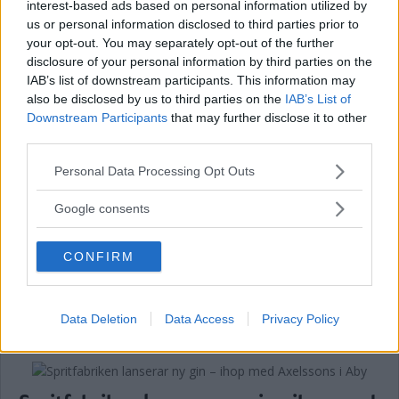
interest-based ads based on personal information utilized by
us or personal information disclosed to third parties prior to
De får nämndens pris i Vimmerby
your opt-out. You may separately opt-out of the further
kommun
disclosure of your personal information by third parties on the
IAB’s list of downstream participants. This information may
POLITIK
12 november 2024 15.18
also be disclosed by us to third parties on the
IAB’s List of
Downstream Participants
that may further disclose it to other
third parties.
Please note that this website/app uses one or more Google
Personal Data Processing Opt Outs
services and may gather and store information including but
Vimmerby Spritfabrik kammade hem
not limited to your visit or usage behaviour. You may click to
Google consents
guld med nysläppt produkt
grant or deny consent to Google and its third-party tags to
use your data for below specified purposes in below Google
CONFIRM
NÄRINGSLIV
28 juni 2024 21.58
consent section.
Annons:
Data Deletion
Data Access
Privacy Policy