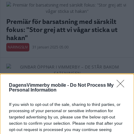
Premiär för barsatsning med särskilt
fokus: "Stor grej att vi vågar sticka ut
hakan"
NÄRINGSLIV
31 januari 2025 05.00
GINBAR ÖPPNAR I VIMMERBY – DE
DagensVimmerby mobile -
Do Not Process My
STÅR BAKOM SATSNINGEN
Personal Information
NYHETER
10 december 2024 09.11
If you wish to opt-out of the sale, sharing to third parties, or
processing of your personal or sensitive information for
targeted advertising by us, please use the below opt-out
Annons:
section to confirm your selection. Please note that after your
opt-out request is processed you may continue seeing