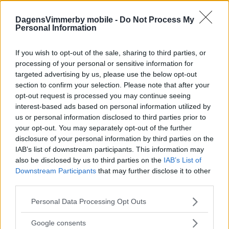
DagensVimmerby mobile -
Do Not Process My
Personal Information
Kommunala fastigheter har fångat
If you wish to opt-out of the sale, sharing to third parties, or
ALV:s intresse: "Mer parkyta är hela
processing of your personal or sensitive information for
grejen nu"
targeted advertising by us, please use the below opt-out
section to confirm your selection. Please note that after your
NYHETER
05 januari 2026 05.00
opt-out request is processed you may continue seeing
interest-based ads based on personal information utilized by
us or personal information disclosed to third parties prior to
your opt-out. You may separately opt-out of the further
disclosure of your personal information by third parties on the
IAB’s list of downstream participants. This information may
Svaret till ALV: "Kan man flytta en hel
also be disclosed by us to third parties on the
IAB’s List of
stad, kan man flytta en brandstation"
Downstream Participants
that may further disclose it to other
third parties.
POLITIK
04 december 2025 12.10
Please note that this website/app uses one or more Google
Personal Data Processing Opt Outs
services and may gather and store information including but
not limited to your visit or usage behaviour. You may click to
Google consents