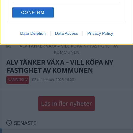
Annons:
grant or deny consent to Google and its third-party tags to
use your data for below specified purposes in below Google
CONFIRM
consent section.
AVSLÖJAR
Data Deletion
Data Access
Privacy Policy
ALV TÄNKER VÄXA – VILL KÖPA NY
FASTIGHET AV KOMMUNEN
NÄRINGSLIV
02 december 2025 16.00
Läs in fler nyheter
SENASTE