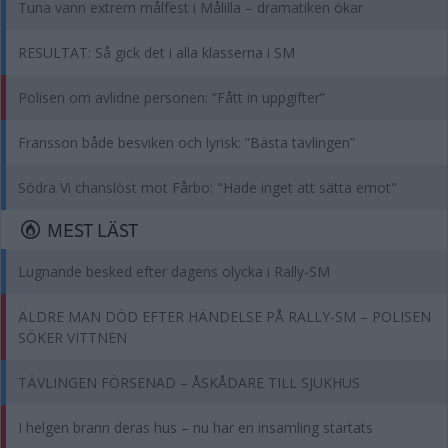
Tuna vann extrem målfest i Målilla – dramatiken ökar
RESULTAT: Så gick det i alla klasserna i SM
Polisen om avlidne personen: ”Fått in uppgifter”
Fransson både besviken och lyrisk: ”Bästa tävlingen”
Södra Vi chanslöst mot Fårbo: "Hade inget att sätta emot"
MEST LÄST
Lugnande besked efter dagens olycka i Rally-SM
ÄLDRE MAN DÖD EFTER HÄNDELSE PÅ RALLY-SM – POLISEN
SÖKER VITTNEN
TÄVLINGEN FÖRSENAD – ÅSKÅDARE TILL SJUKHUS
I helgen brann deras hus – nu har en insamling startats