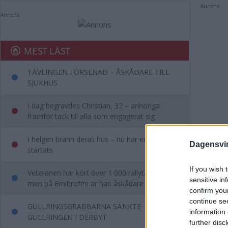
Annons:
Annons:
MEST LÄST
TÄVLINGEN FÖRSENAD – ÅSKÅDARE TILL
SJUKHUS
I dag begravdes Christian, 32 – anhöriga
framför tack till alla som engagerat sig
I helgen brann deras hus – nu har en insamling
Dagensvi
startats
If you wish 
Veteranen har kört över 1 000 rallytävlingar –
sensitive in
men på Emiltrofén är han åskådare
confirm you
Eft
continue se
GULLRINGSGRABBARNA SÄNKTE
information 
öve
GULLRINGEN I DERBYT
further disc