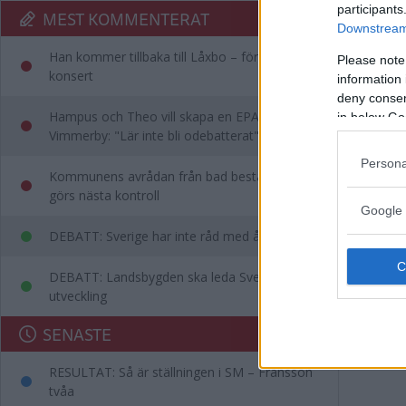
participants
MEST KOMMENTERAT
Downstream 
NÄRIN
Han kommer tillbaka till Låxbo – för egen
Please note
konsert
information 
deny consent
Hampus och Theo vill skapa en EPA-slinga i
in below Go
Vimmerby: "Lär inte bli odebatterat"
Persona
Kommunens avrådan från bad består – då
görs nästa kontroll
Google 
DEBATT: Sverige har inte råd med ålderism
DEBATT: Landsbygden ska leda Sveriges
utveckling
SENASTE
RESULTAT: Så är ställningen i SM – Fransson
tvåa