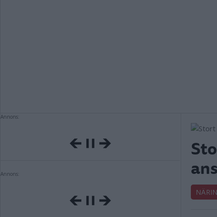
Annons:
Sto
ans
Annons:
NÄRIN