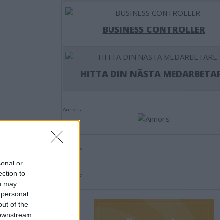
BUSINESS CONTROLLER
HITTA DIN NÄSTA MEDARBETA
Annons:
Annons:
sonal or
ection to
Annons:
ou may
an tar
 personal
out of the
 downstream