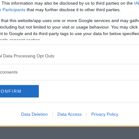
. This information may also be disclosed by us to third parties on the
IA
Participants
that may further disclose it to other third parties.
GSLIV
08 april 2024 11.45
 that this website/app uses one or more Google services and may gath
including but not limited to your visit or usage behaviour. You may click 
 to Google and its third-party tags to use your data for below specifi
Läs in fler nyheter
ogle consent section.
l Data Processing Opt Outs
consents
CONFIRM
Data Deletion
Data Access
Privacy Policy