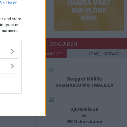
B’s List of
er and store
to grant or
ed purposes
DV-GUIDEN
08 AUGUSTI
IDAG, LÖRDAG
Skeppet Målilla
SOMMARLOPPIS I MÅLILLA
Djursdala SK
vs.
IFK Oskarshamn