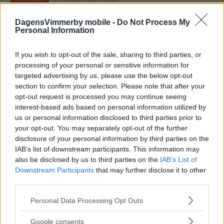
DagensVimmerby mobile -
Do Not Process My
Personal Information
Läs in fler nyheter
If you wish to opt-out of the sale, sharing to third parties, or
processing of your personal or sensitive information for
SENASTE
targeted advertising by us, please use the below opt-out
section to confirm your selection. Please note that after your
Positiv nyhet: antalet inbrott och stölder dyker
opt-out request is processed you may continue seeing
interest-based ads based on personal information utilized by
Fina initiativet för legenden – "Jag blev verkligen rörd över det"
us or personal information disclosed to third parties prior to
your opt-out. You may separately opt-out of the further
DEBATT: Trygghet är den viktigaste jämställdhetsfrågan
disclosure of your personal information by third parties on the
IAB’s list of downstream participants. This information may
Solcellsparken fick nej – nu har företaget överklagat
also be disclosed by us to third parties on the
IAB’s List of
Downstream Participants
that may further disclose it to other
third parties.
Hade anabola steroider i köksskåpet – man från Vimmerby
åtalas
Please note that this website/app uses one or more Google
Personal Data Processing Opt Outs
services and may gather and store information including but
MEST LÄST
not limited to your visit or usage behaviour. You may click to
Google consents