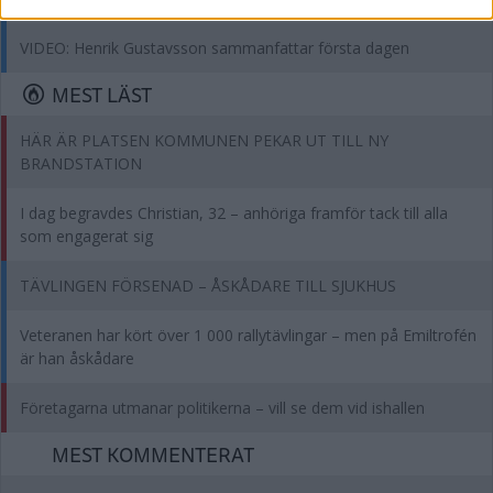
VIDEO: Henrik Gustavsson sammanfattar första dagen
MEST LÄST
HÄR ÄR PLATSEN KOMMUNEN PEKAR UT TILL NY
BRANDSTATION
I dag begravdes Christian, 32 – anhöriga framför tack till alla
som engagerat sig
TÄVLINGEN FÖRSENAD – ÅSKÅDARE TILL SJUKHUS
Veteranen har kört över 1 000 rallytävlingar – men på Emiltrofén
är han åskådare
Företagarna utmanar politikerna – vill se dem vid ishallen
MEST KOMMENTERAT