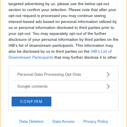
targeted advertising by us, please use the below opt-out
section to confirm your selection. Please note that after your
opt-out request is processed you may continue seeing
Rekordår för Vimmerbyföretaget under
interest-based ads based on personal information utilized by
pandemin – utökat personalstyrkan
us or personal information disclosed to third parties prior to
your opt-out. You may separately opt-out of the further
NÄRINGSLIV
09 februari 2021 17.01
disclosure of your personal information by third parties on the
IAB’s list of downstream participants. This information may
also be disclosed by us to third parties on the
IAB’s List of
Läs in fler nyheter
Downstream Participants
that may further disclose it to other
third parties.
Please note that this website/app uses one or more Google
Personal Data Processing Opt Outs
SENASTE
services and may gather and store information including but
not limited to your visit or usage behaviour. You may click to
Google consents
RESULTAT: Så är ställningen i SM – Fransson tvåa
grant or deny consent to Google and its third-party tags to
use your data for below specified purposes in below Google
"Fimpen" fick inte jubla i debuten: "Kan inte kräva mer"
CONFIRM
consent section.
BILDSPEL: Se bilder och videoklipp från dagens rallytävlingar
Data Deletion
Data Access
Privacy Policy
Lindgren nöjd: "Nödvändigt om vi ska kriga om seriesegern"