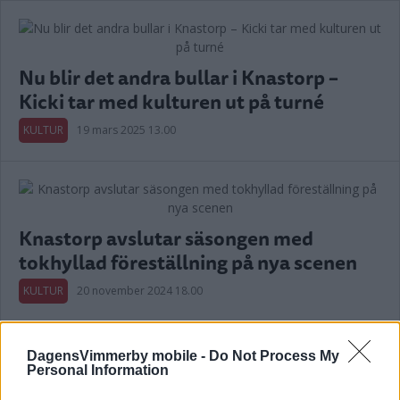
Nu blir det andra bullar i Knastorp –
Kicki tar med kulturen ut på turné
KULTUR
19 mars 2025 13.00
Knastorp avslutar säsongen med
tokhyllad föreställning på nya scenen
KULTUR
20 november 2024 18.00
Annons:
DagensVimmerby mobile -
Do Not Process My
Personal Information