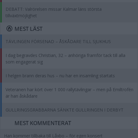
DEBATT: Valrörelsen missar Kalmar läns största
tillväxtmöjlighet
MEST LÄST
TÄVLINGEN FÖRSENAD – ÅSKÅDARE TILL SJUKHUS
I dag begravdes Christian, 32 – anhöriga framför tack till alla
som engagerat sig
I helgen brann deras hus – nu har en insamling startats
Veteranen har kört över 1 000 rallytävlingar – men på Emiltrofén
är han åskådare
GULLRINGSGRABBARNA SÄNKTE GULLRINGEN I DERBYT
MEST KOMMENTERAT
Han kommer tillbaka till Låxbo – för egen konsert