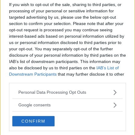
If you wish to opt-out of the sale, sharing to third parties, or
Vill låta unga blomma – Kicki ser till att
processing of your personal or sensitive information for
scenen blir deras
targeted advertising by us, please use the below opt-out
section to confirm your selection. Please note that after your
NYHETER
02 juli 2024 14.00
opt-out request is processed you may continue seeing
interest-based ads based on personal information utilized by
us or personal information disclosed to third parties prior to
your opt-out. You may separately opt-out of the further
disclosure of your personal information by third parties on the
IAB’s list of downstream participants. This information may
Har spelat med giganter – nu blir det
also be disclosed by us to third parties on the
IAB’s List of
turnéstopp hos paret
Downstream Participants
that may further disclose it to other
third parties.
NÖJE
30 juni 2024 08.00
Please note that this website/app uses one or more Google
Personal Data Processing Opt Outs
services and may gather and store information including but
Annons:
not limited to your visit or usage behaviour. You may click to
Google consents
grant or deny consent to Google and its third-party tags to
use your data for below specified purposes in below Google
CONFIRM
consent section.