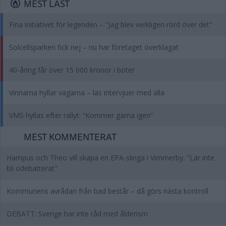
MEST LÄST
Fina initiativet för legenden – "Jag blev verkligen rörd över det"
Solcellsparken fick nej – nu har företaget överklagat
40-åring får över 15 000 kronor i böter
Vinnarna hyllar vägarna – läs intervjuer med alla
VMS hyllas efter rallyt: “Kommer gärna igen”
MEST KOMMENTERAT
Hampus och Theo vill skapa en EPA-slinga i Vimmerby: "Lär inte
bli odebatterat"
Kommunens avrådan från bad består – då görs nästa kontroll
DEBATT: Sverige har inte råd med ålderism