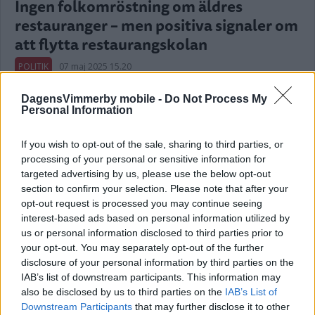
Ingen folkomröstning om äldres
restauranger – men positiva signaler om
att flytta restaurangskolan
POLITIK
07 maj 2025 15.20
DagensVimmerby mobile -
Do Not Process My
Personal Information
Annons:
If you wish to opt-out of the sale, sharing to third parties, or
processing of your personal or sensitive information for
targeted advertising by us, please use the below opt-out
section to confirm your selection. Please note that after your
Boende på Granen om värmda
opt-out request is processed you may continue seeing
interest-based ads based on personal information utilized by
färdigmaten: ”Tur man är gammal och
us or personal information disclosed to third parties prior to
inte behöver stå ut så länge”
your opt-out. You may separately opt-out of the further
disclosure of your personal information by third parties on the
NYHETER
26 april 2025 04.30
IAB’s list of downstream participants. This information may
also be disclosed by us to third parties on the
IAB’s List of
Downstream Participants
that may further disclose it to other