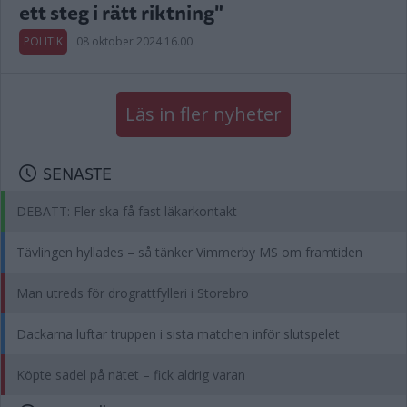
ett steg i rätt riktning"
POLITIK
08 oktober 2024 16.00
Läs in fler nyheter
SENASTE
DEBATT: Fler ska få fast läkarkontakt
Tävlingen hyllades – så tänker Vimmerby MS om framtiden
Man utreds för drograttfylleri i Storebro
Dackarna luftar truppen i sista matchen inför slutspelet
Köpte sadel på nätet – fick aldrig varan