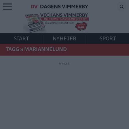
START
NYHETER
SPORT
TAGG
»
MARIANNELUND
Annons: