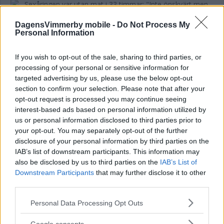
DagensVimmerby mobile -
Do Not Process My
Sexåringen var utan mat i 33 timmar:
Personal Information
"Inte önskvärt men inte heller farligt"
If you wish to opt-out of the sale, sharing to third parties, or
NYHETER
17 maj 2024 09.00
processing of your personal or sensitive information for
targeted advertising by us, please use the below opt-out
section to confirm your selection. Please note that after your
Annons:
opt-out request is processed you may continue seeing
interest-based ads based on personal information utilized by
us or personal information disclosed to third parties prior to
your opt-out. You may separately opt-out of the further
disclosure of your personal information by third parties on the
SEXÅRIGA JOHANNA BRÖT ARMEN –
IAB’s list of downstream participants. This information may
BLEV UTAN MAT I 33 TIMMAR
also be disclosed by us to third parties on the
IAB’s List of
Downstream Participants
that may further disclose it to other
NYHETER
15 maj 2024 18.00
third parties.
Please note that this website/app uses one or more Google
Personal Data Processing Opt Outs
services and may gather and store information including but
not limited to your visit or usage behaviour. You may click to
Google consents