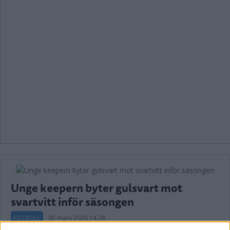
Unge keepern byter gulsvart mot
svartvitt inför säsongen
FOTBOLL
05 mars 2026 14.28