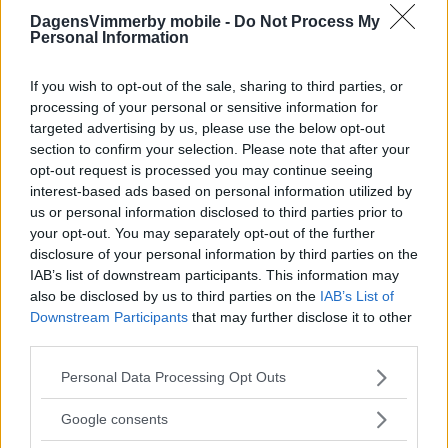
DagensVimmerby mobile -
Do Not Process My
Personal Information
Läs in fler nyheter
If you wish to opt-out of the sale, sharing to third parties, or
processing of your personal or sensitive information for
SENASTE
targeted advertising by us, please use the below opt-out
section to confirm your selection. Please note that after your
RESULTAT: Så är ställningen i SM – Fransson tvåa
opt-out request is processed you may continue seeing
interest-based ads based on personal information utilized by
"Fimpen" fick inte jubla i debuten: "Kan inte kräva mer"
us or personal information disclosed to third parties prior to
your opt-out. You may separately opt-out of the further
BILDSPEL: Se bilder och videoklipp från dagens rallytävlingar
disclosure of your personal information by third parties on the
IAB’s list of downstream participants. This information may
also be disclosed by us to third parties on the
IAB’s List of
Lindgren nöjd: "Nödvändigt om vi ska kriga om seriesegern"
Downstream Participants
that may further disclose it to other
third parties.
VIDEO: Henrik Gustavsson sammanfattar första dagen
Please note that this website/app uses one or more Google
Personal Data Processing Opt Outs
MEST LÄST
services and may gather and store information including but
not limited to your visit or usage behaviour. You may click to
Google consents
HÄR ÄR PLATSEN KOMMUNEN PEKAR UT TILL NY
grant or deny consent to Google and its third-party tags to