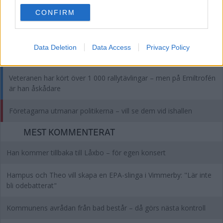
BRANDSTATION
use your data for below specified purposes in below Google
CONFIRM
consent section.
I dag begravdes Christian, 32 – anhöriga framför tack till alla
som engagerat sig
Data Deletion
Data Access
Privacy Policy
TÄVLINGEN FÖRSENAD – ÅSKÅDARE TILL SJUKHUS
Veteranen har kört över 1 000 rallytävlingar – men på Emiltrofén
är han åskådare
Företagarna utmanar politikerna – vill se dem vid ishallen
MEST KOMMENTERAT
Han kommer tillbaka till Låxbo – för egen konsert
Hampus och Theo vill skapa en EPA-slinga i Vimmerby: "Lär inte
bli odebatterat"
Kommunens avrådan från bad består – då görs nästa kontroll