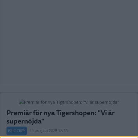
Premiär för nya Tigershopen: "Vi är
supernöjda"
ISHOCKEY
11 augusti 2025 18.33