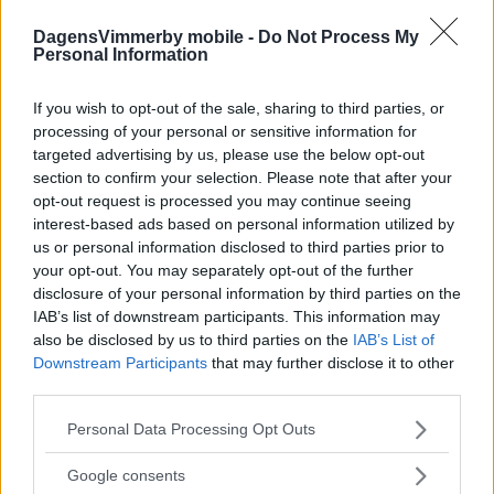
DagensVimmerby mobile -
Do Not Process My
Personal Information
Läs in fler nyheter
If you wish to opt-out of the sale, sharing to third parties, or
SENASTE
processing of your personal or sensitive information for
targeted advertising by us, please use the below opt-out
section to confirm your selection. Please note that after your
DEBATT: Trygghet är den viktigaste jämställdhetsfrågan
opt-out request is processed you may continue seeing
interest-based ads based on personal information utilized by
Solcellsparken fick nej – nu har företaget överklagat
us or personal information disclosed to third parties prior to
your opt-out. You may separately opt-out of the further
Hade anabola steroider i köksskåpet – man från Vimmerby
disclosure of your personal information by third parties on the
åtalas
IAB’s list of downstream participants. This information may
also be disclosed by us to third parties on the
IAB’s List of
Tuna vann extrem målfest i Målilla – dramatiken ökar
Downstream Participants
that may further disclose it to other
third parties.
RESULTAT: Så gick det i alla klasserna i SM
Please note that this website/app uses one or more Google
Personal Data Processing Opt Outs
MEST LÄST
services and may gather and store information including but
not limited to your visit or usage behaviour. You may click to
Google consents
grant or deny consent to Google and its third-party tags to