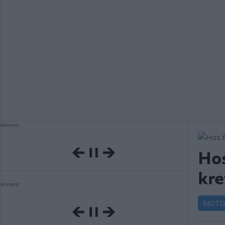
Annons:
Hos
kre
Annons:
MOTO