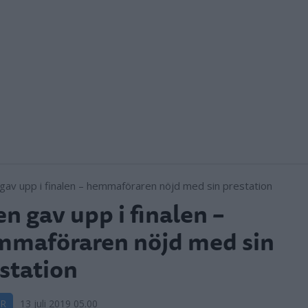
en gav upp i finalen –
mmaföraren nöjd med sin
station
R
13 juli 2019 05.00