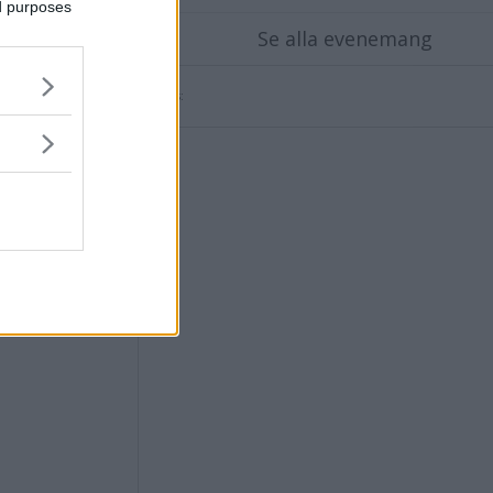
ed purposes
Se alla evenemang
Annons: