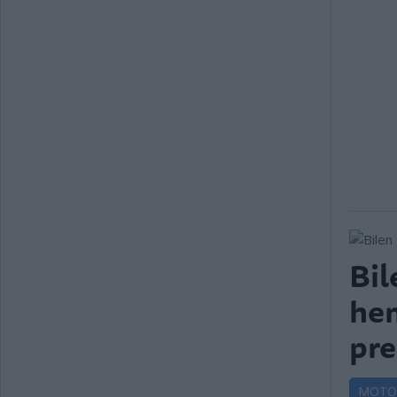
Bil
he
pre
MOTO