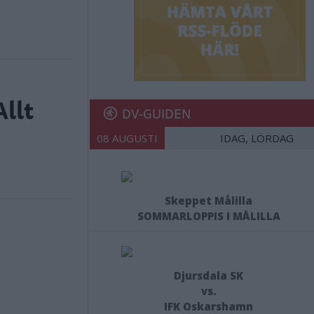
Allt
DV-GUIDEN
08 AUGUSTI
IDAG, LÖRDAG
Skeppet Målilla
SOMMARLOPPIS I MÅLILLA
Djursdala SK
vs.
IFK Oskarshamn