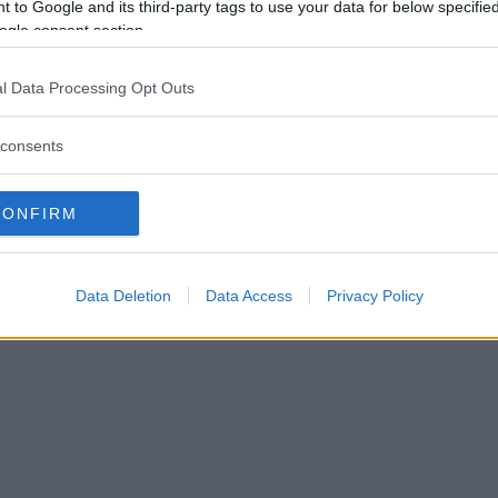
 to Google and its third-party tags to use your data for below specifi
 A-final i år?
ogle consent section.
l Data Processing Opt Outs
R
13 juli 2022 19.54
consents
CONFIRM
Data Deletion
Data Access
Privacy Policy