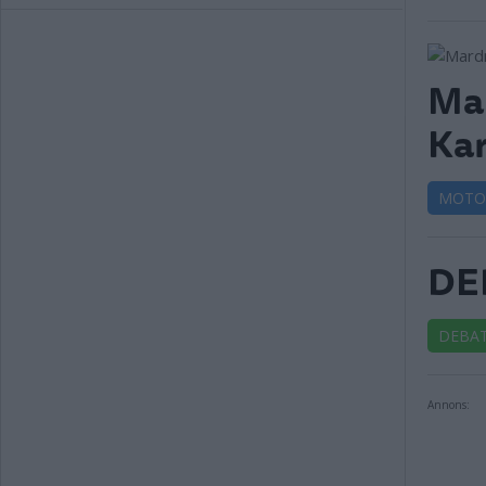
Mar
Kar
MOTO
DEB
DEBA
Annons: