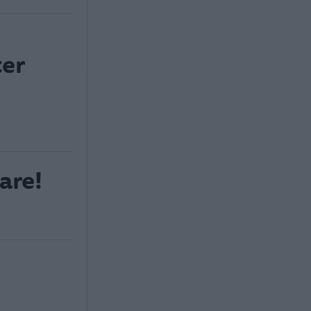
ter
are!