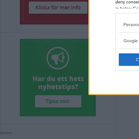
deny consent
det
in below Go
Persona
MOTO
Google 
Annons:
Annons: