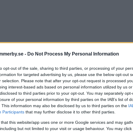
mmerby.se -
Do Not Process My Personal Information
ie drömmer om A-final i
to opt-out of the sale, sharing to third parties, or processing of your per
formation for targeted advertising by us, please use the below opt-out s
lkvagns-debuten
r selection. Please note that after your opt-out request is processed y
eing interest-based ads based on personal information utilized by us or
disclosed to third parties prior to your opt-out. You may separately opt-
losure of your personal information by third parties on the IAB’s list of
R
12 juli 2023 13.15
. This information may also be disclosed by us to third parties on the
IA
Participants
that may further disclose it to other third parties.
 that this website/app uses one or more Google services and may gath
all Marie imponerade i kvalet
including but not limited to your visit or usage behaviour. You may click 