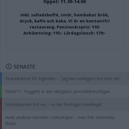
Öppet: 11.30-14.00
Inkl. salladsbuffé, smör, hembakat bröd,
dryck, kaffe och kaka. Vi är en kontantfri
restaurang. Pensionärspris: 110:
Avhämtning: 115:- Lördagslunch: 179:-
SENASTE
Fina initiativet för legenden – "Jag blev verkligen rörd över det"
DEBATT: Trygghet är den viktigaste jämställdhetsfrågan
Solcellsparken fick nej – nu har företaget överklagat
Hade anabola steroider i köksskåpet – man från Vimmerby
åtalas