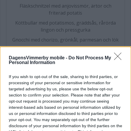
Fläskschnitzel med anjovissmör, ärtor och
friterad potatis
Köttbullar med potatismos, gräddsås, rårörda
lingon och pressgurka
Gnocchi med chorizo, grönkål, parmesan och lök
Pris: 155:- Pensionär: 135:-
DagensVimmerby mobile -
Do Not Process My
135 kr
Personal Information
Öppet: 11.30-14.00
If you wish to opt-out of the sale, sharing to third parties, or
Salladsbuffé, bröd, måltidsdryck samt
processing of your personal or sensitive information for
kaffe & hembakad småkaka ingår alltid.
targeted advertising by us, please use the below opt-out
Pensionärspris: 115:- På fredagar bjuder vi
section to confirm your selection. Please note that after your
på något extra gott till kaffet!
opt-out request is processed you may continue seeing
interest-based ads based on personal information utilized by
us or personal information disclosed to third parties prior to
your opt-out. You may separately opt-out of the further
disclosure of your personal information by third parties on the