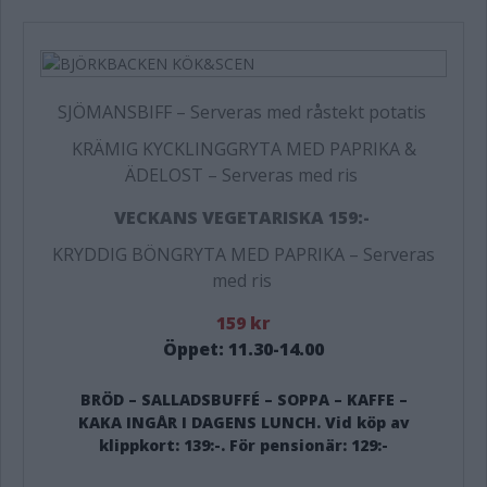
SJÖMANSBIFF
–
Serveras med råstekt potatis
KRÄMIG KYCKLINGGRYTA MED PAPRIKA &
ÄDELOST
–
Serveras med ris
VECKANS VEGETARISKA 159:-
KRYDDIG BÖNGRYTA MED PAPRIKA
–
Serveras
med ris
159 kr
Öppet: 11.30-14.00
BRÖD – SALLADSBUFFÉ – SOPPA – KAFFE –
KAKA INGÅR I DAGENS LUNCH. Vid köp av
klippkort: 139:-. För pensionär: 129:-