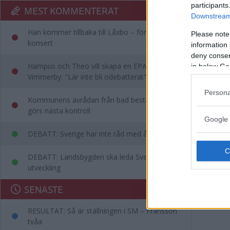
participants
MEST KOMMENTERAT
Downstream 
Han kommer tillbaka till Låxbo – för egen
Please note
konsert
information 
deny consent
Hampus och Theo vill skapa en EPA-slinga i
in below Go
Vimmerby: "Lär inte bli odebatterat"
Persona
Kommunens avrådan från bad består – då
görs nästa kontroll
Google 
DEBATT: Sverige har inte råd med ålderism
DEBATT: Landsbygden ska leda Sveriges
utveckling
SENASTE
RESULTAT: Så är ställningen i SM – Fransson
tvåa