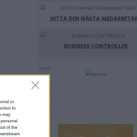
HITTA DIN NÄSTA MEDARBETA
BUSINESS CONTROLLER
Annons:
Annons:
sonal or
ection to
Annons:
ou may
 personal
out of the
 downstream