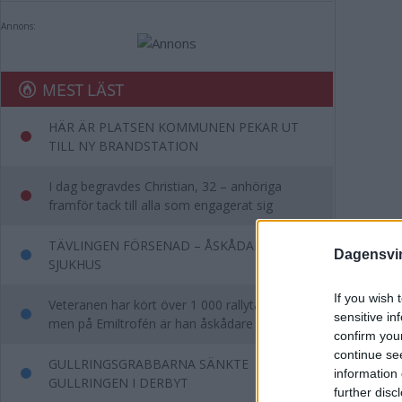
Annons:
MEST LÄST
HÄR ÄR PLATSEN KOMMUNEN PEKAR UT
TILL NY BRANDSTATION
I dag begravdes Christian, 32 – anhöriga
framför tack till alla som engagerat sig
TÄVLINGEN FÖRSENAD – ÅSKÅDARE TILL
Dagensvi
SJUKHUS
If you wish 
Veteranen har kört över 1 000 rallytävlingar –
sensitive in
men på Emiltrofén är han åskådare
confirm you
continue se
GULLRINGSGRABBARNA SÄNKTE
information 
GULLRINGEN I DERBYT
further disc