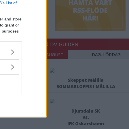
B’s List of
er and store
to grant or
ed purposes
DV-GUIDEN
08 AUGUSTI
IDAG, LÖRDAG
Skeppet Målilla
SOMMARLOPPIS I MÅLILLA
Djursdala SK
vs.
IFK Oskarshamn