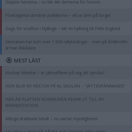
Släppte herrarna – nu blir det damerna för honom
Företagarna utmanar politikerna – vill se dem på torget
Dags för visafton i Nyllinge – blir en hyllning till Pelle Englund
Veteranen har kört över 1 000 rallytävlingar – men på Emiltrofén
är han åskådare
MEST LÄST
Klockan klämtar – är jätteaffären på väg att spricka?
HON BLIR NY REKTOR PÅ AL-SKOLAN – "JÄTTESPÄNNANDE"
HÄR ÄR PLATSEN KOMMUNEN PEKAR UT TILL NY
BRANDSTATION
Många drabbade lokalt – nu varnar myndigheten
STUPFULL MAN PÅ TÅGET AVSLÖJADES MED KNIV