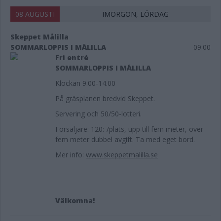
08 AUGUSTI
IMORGON, LÖRDAG
Skeppet Målilla
SOMMARLOPPIS I MÅLILLA
09:00
Fri entré
SOMMARLOPPIS I MÅLILLA
Klockan 9.00-14.00
På gräsplanen bredvid Skeppet.
Servering och 50/50-lotteri.
Försäljare: 120:-/plats, upp till fem meter, över
fem meter dubbel avgift. Ta med eget bord.
Mer info:
www.skeppetmalilla.se
Välkomna!