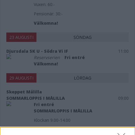
Vuxen: 60:-
Pensionär: 30:-
Välkomna!
23 AUGUSTI
SÖNDAG
Djursdala SK U - Södra Vi IF
11:00
Reservserien
Fri entré
Välkomna!
29 AUGUSTI
LÖRDAG
Skeppet Målilla
SOMMARLOPPIS I MÅLILLA
09:00
Fri entré
SOMMARLOPPIS I MÅLILLA
Klockan 9.00-14.00
På gräsplanen bredvid Skeppet.