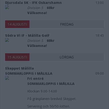
Djursdala SK - IFK Oskarshamn
13:00
Division 5
60kr
Välkomna!
14 AUGUSTI
FREDAG
Södra Vi IF - Målilla GoIF
18:45
Division 5
60kr
Välkomna!
15 AUGUSTI
LÖRDAG
Skeppet Målilla
SOMMARLOPPIS I MÅLILLA
09:00
Fri entré
SOMMARLOPPIS I MÅLILLA
Klockan 9.00-14.00
På gräsplanen bredvid Skeppet.
Servering och 50/50-lotteri.