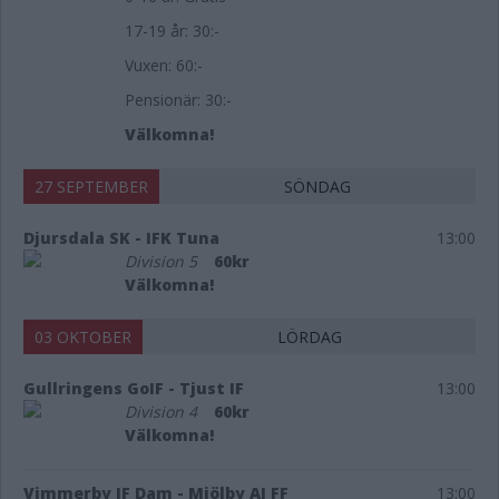
17-19 år: 30:-
Vuxen: 60:-
Pensionär: 30:-
Välkomna!
27 SEPTEMBER
SÖNDAG
Djursdala SK - IFK Tuna
13:00
Division 5
60kr
Välkomna!
03 OKTOBER
LÖRDAG
Gullringens GoIF - Tjust IF
13:00
Division 4
60kr
Välkomna!
Vimmerby IF Dam - Mjölby AI FF
13:00