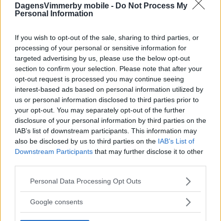
DagensVimmerby mobile -
Do Not Process My
Servering och 50/50-lotteri.
Personal Information
Försäljare: 120:-/plats, upp till fem meter, över
fem meter dubbel avgift. Ta med eget bord.
If you wish to opt-out of the sale, sharing to third parties, or
Mer info:
www.skeppetmalilla.se
processing of your personal or sensitive information for
targeted advertising by us, please use the below opt-out
section to confirm your selection. Please note that after your
opt-out request is processed you may continue seeing
interest-based ads based on personal information utilized by
Välkomna!
us or personal information disclosed to third parties prior to
your opt-out. You may separately opt-out of the further
Gullringens GoIF - Mariebo IK
13:00
disclosure of your personal information by third parties on the
Division 4
60kr
IAB’s list of downstream participants. This information may
Matchsponsor: Ydre Åkeri, JCS Förvaltning, Dina
also be disclosed by us to third parties on the
IAB’s List of
Försäkringar
Downstream Participants
that may further disclose it to other
Välkomna!
third parties.
Please note that this website/app uses one or more Google
Personal Data Processing Opt Outs
Södra Vi IF - Ruda IF
16:00
services and may gather and store information including but
Division 5
60kr
not limited to your visit or usage behaviour. You may click to
Google consents
Välkomna!
grant or deny consent to Google and its third-party tags to
use your data for below specified purposes in below Google