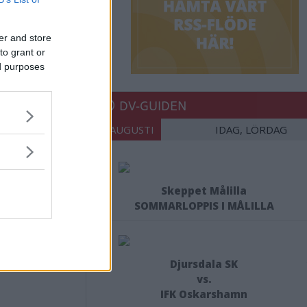
örenlig
er and store
to grant or
ed purposes
DV-GUIDEN
08 AUGUSTI
IDAG, LÖRDAG
Skeppet Målilla
SOMMARLOPPIS I MÅLILLA
Djursdala SK
vs.
IFK Oskarshamn