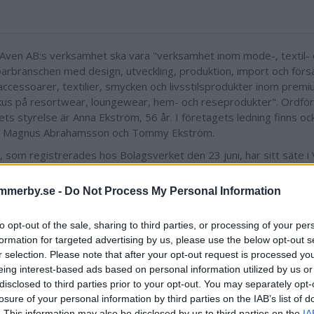
Aven AB:s verksamhet ska vara "verksamhet inom mode-, textil-
arbranschen med design, utveckling, produktion, import och försä
 accessoarer, textilier, smycken och livsstilsprodukter inom pre
us på resortwear, loungewear, hem- och reseprodukter". Ordför
ets styrelse är Anna Ekström, 56 år. I företagets ledning finns oc
, Magnus Abrahamsson och Tommy Ekström.
, som registrerades hos Bolagsverket den 23 juni, har sitt säte i
.
mmerby.se -
Do Not Process My Personal Information
ets aktiekapital är 25 000 kronor.
ndig verksamhetsbeskrivning för Sage & Aven AB lyder: "Bolaget s
to opt-out of the sale, sharing to third parties, or processing of your per
het inom mode-, textil- och accessoarbranschen med design, utv
formation for targeted advertising by us, please use the below opt-out s
ion, import och försäljning av kläder, accessoarer, textilier, smyc
r selection. Please note that after your opt-out request is processed y
lsprodukter inom premiumsegmentet, med fokus på resortwear, l
eing interest-based ads based on personal information utilized by us or
h reseprodukter. Exempel på produkter är damkläder såsom mo
disclosed to third parties prior to your opt-out. You may separately opt-
 och nattlinnen. Accessoarer såsom necessärer och andra textila
losure of your personal information by third parties on the IAB’s list of
vis handdukar. Verksamheten omfattar även varumärkesbyggand
. This information may also be disclosed by us to third parties on the
IA