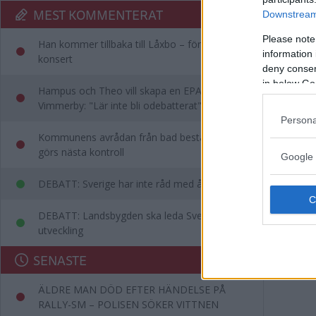
marknad
MEST KOMMENTERAT
Downstream 
verksam
Please note
Han kommer tillbaka till Låxbo – för egen
information 
konsert
Annons:
deny consent
in below Go
Hampus och Theo vill skapa en EPA-slinga i
Vimmerby: "Lär inte bli odebatterat"
Persona
Kommunens avrådan från bad består – då
görs nästa kontroll
Google 
DEBATT: Sverige har inte råd med ålderism
DEBATT: Landsbygden ska leda Sveriges
utveckling
SENASTE
ÄLDRE MAN DÖD EFTER HÄNDELSE PÅ
RALLY-SM – POLISEN SÖKER VITTNEN