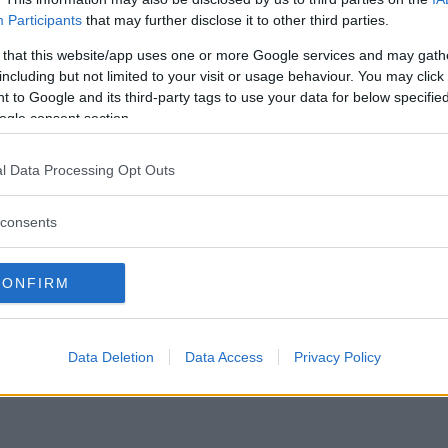
sföring, försäljning till privatpersoner och företag samt därmed f
Participants
that may further disclose it to other third parties.
het."
 that this website/app uses one or more Google services and may gath
including but not limited to your visit or usage behaviour. You may click 
 to Google and its third-party tags to use your data for below specifi
ogle consent section.
l Data Processing Opt Outs
consents
CONFIRM
Data Deletion
Data Access
Privacy Policy