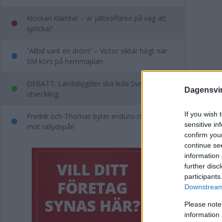
Klockan klämtar – är jätteaffären på väg att
spricka?
”Alltid varit en dröm” – Victor siktar högt när
SM körs på hemmaplan
DEBATT: Landsbygden ska leda Sveriges
Dagensvi
utveckling
If you wish 
Fredrik och Thomas byter enduro-chefandet
sensitive in
mot rallydepån
confirm you
continue se
Ant
information 
further disc
suc
participants
Downstream 
Please note
FOTB
information 