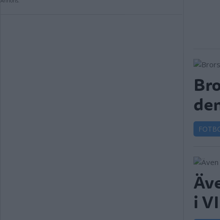
Annons:
Bro
den
FOTB
Äve
i V