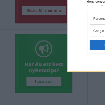
deny consent
in below Go
Ny 
Persona
kli
Google 
FOTB
Annons: