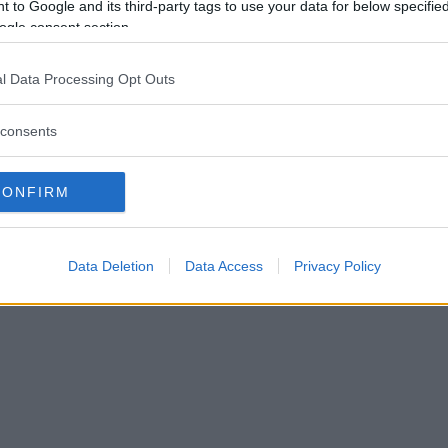
 to Google and its third-party tags to use your data for below specifi
ogle consent section.
toppmatch väntar för VIF –
l Data Processing Opt Outs
ver in från start
consents
OLL
10 augusti 2024 05.00
CONFIRM
Data Deletion
Data Access
Privacy Policy