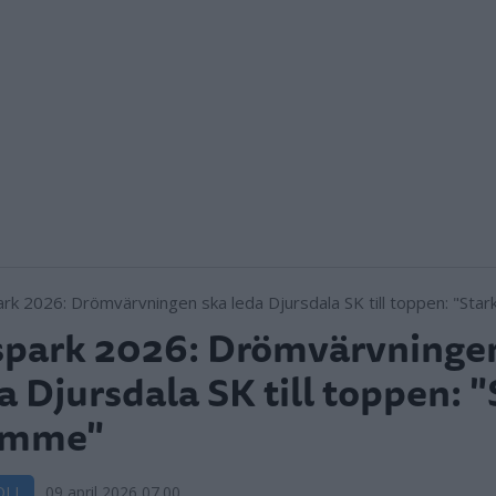
park 2026: Drömvärvninge
a Djursdala SK till toppen: 
omme"
OLL
09 april 2026 07.00