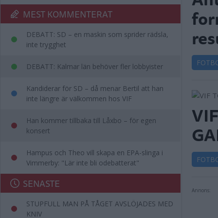
for
MEST KOMMENTERAT
res
DEBATT: SD – en maskin som sprider rädsla,
inte trygghet
FOTB
DEBATT: Kalmar län behöver fler lobbyister
Kandiderar för SD – då menar Bertil att han
inte längre är välkommen hos VIF
VI
Han kommer tillbaka till Låxbo – för egen
GA
konsert
Hampus och Theo vill skapa en EPA-slinga i
FOTB
Vimmerby: "Lär inte bli odebatterat"
SENASTE
Annons:
STUPFULL MAN PÅ TÅGET AVSLÖJADES MED
KNIV