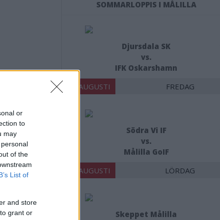
SOMMARLOPPIS I MÅLILLA
Djursdala SK
vs.
IFK Oskarshamn
14 AUGUSTI
FREDAG
sonal or
ection to
Södra Vi IF
ou may
vs.
 personal
Målilla GoIF
out of the
 downstream
15 AUGUSTI
LÖRDAG
tiskt”
B’s List of
er and store
to grant or
Skeppet Målilla