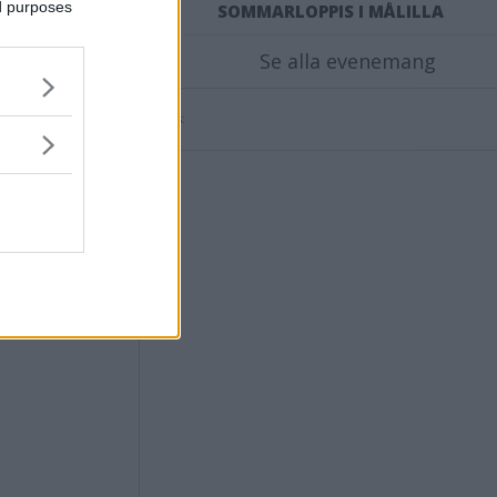
ed purposes
SOMMARLOPPIS I MÅLILLA
Se alla evenemang
 han
Annons: