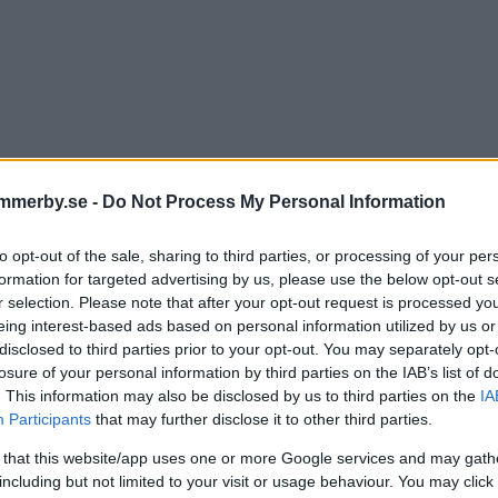
mmerby.se -
Do Not Process My Personal Information
to opt-out of the sale, sharing to third parties, or processing of your per
formation for targeted advertising by us, please use the below opt-out s
r selection. Please note that after your opt-out request is processed y
eing interest-based ads based on personal information utilized by us or
on spelade rollen som
disclosed to third parties prior to your opt-out. You may separately opt-
losure of your personal information by third parties on the IAB’s list of
céinhoppare: ”Känns fantas
. This information may also be disclosed by us to third parties on the
IA
Participants
that may further disclose it to other third parties.
 that this website/app uses one or more Google services and may gath
OLL
05 april 2025 15.25
including but not limited to your visit or usage behaviour. You may click 