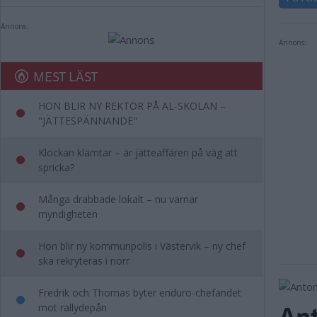
Annons:
Annons:
MEST LÄST
HON BLIR NY REKTOR PÅ AL-SKOLAN –
"JÄTTESPÄNNANDE"
Klockan klämtar – är jätteaffären på väg att
spricka?
Många drabbade lokalt – nu varnar
myndigheten
Hon blir ny kommunpolis i Västervik – ny chef
ska rekryteras i norr
Fredrik och Thomas byter enduro-chefandet
Ant
mot rallydepån