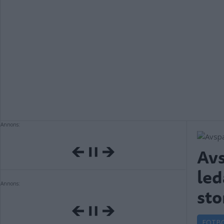
Annons:
Avs
led
Annons:
st
FOTB