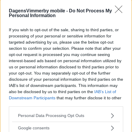
FOTBOLL
14 maj 2019 16.42
DagensVimmerby mobile -
Do Not Process My
Personal Information
If you wish to opt-out of the sale, sharing to third parties, or
processing of your personal or sensitive information for
Missade stora delar av säsongen – nu
targeted advertising by us, please use the below opt-out
har han förlängt med VIF
section to confirm your selection. Please note that after your
opt-out request is processed you may continue seeing
FOTBOLL
16 december 2018 15.37
interest-based ads based on personal information utilized by
us or personal information disclosed to third parties prior to
your opt-out. You may separately opt-out of the further
Annons:
disclosure of your personal information by third parties on the
IAB’s list of downstream participants. This information may
also be disclosed by us to third parties on the
IAB’s List of
AVSLÖJAR
Downstream Participants
that may further disclose it to other
third parties.
Please note that this website/app uses one or more Google
Personal Data Processing Opt Outs
services and may gather and store information including but
not limited to your visit or usage behaviour. You may click to
Google consents