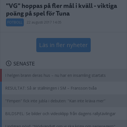
"VG" hoppas på fler mål i kväll - viktiga
poäng på spel för Tuna
FOTBOLL
22 augusti 2017 14.05
Läs in fler nyheter
SENASTE
I helgen brann deras hus – nu har en insamling startats
RESULTAT: Så är ställningen i SM – Fransson tvåa
"Fimpen" fick inte jubla i debuten: "Kan inte kräva mer"
BILDSPEL: Se bilder och videoklipp från dagens rallytävlingar
Lindgren nöjd: "Nödvändigt om vi ska kriga om seriesegern"