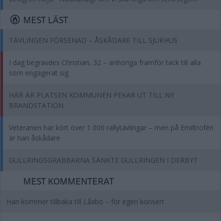
MEST LÄST
TÄVLINGEN FÖRSENAD – ÅSKÅDARE TILL SJUKHUS
I dag begravdes Christian, 32 – anhöriga framför tack till alla
som engagerat sig
HÄR ÄR PLATSEN KOMMUNEN PEKAR UT TILL NY
BRANDSTATION
Veteranen har kört över 1 000 rallytävlingar – men på Emiltrofén
är han åskådare
GULLRINGSGRABBARNA SÄNKTE GULLRINGEN I DERBYT
MEST KOMMENTERAT
Han kommer tillbaka till Låxbo – för egen konsert