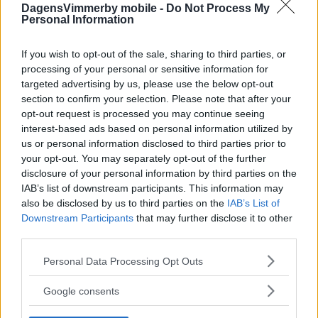
DagensVimmerby mobile -
Do Not Process My
Personal Information
If you wish to opt-out of the sale, sharing to third parties, or
processing of your personal or sensitive information for
targeted advertising by us, please use the below opt-out
section to confirm your selection. Please note that after your
opt-out request is processed you may continue seeing
interest-based ads based on personal information utilized by
us or personal information disclosed to third parties prior to
your opt-out. You may separately opt-out of the further
disclosure of your personal information by third parties on the
IAB’s list of downstream participants. This information may
also be disclosed by us to third parties on the
IAB’s List of
Downstream Participants
that may further disclose it to other
third parties.
Please note that this website/app uses one or more Google
Personal Data Processing Opt Outs
services and may gather and store information including but
not limited to your visit or usage behaviour. You may click to
Google consents
grant or deny consent to Google and its third-party tags to
use your data for below specified purposes in below Google