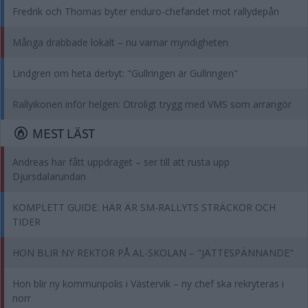
Fredrik och Thomas byter enduro-chefandet mot rallydepån
Många drabbade lokalt – nu varnar myndigheten
Lindgren om heta derbyt: "Gullringen är Gullringen"
Rallyikonen inför helgen: Otroligt trygg med VMS som arrangör
MEST LÄST
Andreas har fått uppdraget – ser till att rusta upp
Djursdalarundan
KOMPLETT GUIDE: HÄR ÄR SM-RALLYTS STRÄCKOR OCH
TIDER
HON BLIR NY REKTOR PÅ AL-SKOLAN – "JÄTTESPÄNNANDE"
Hon blir ny kommunpolis i Västervik – ny chef ska rekryteras i
norr