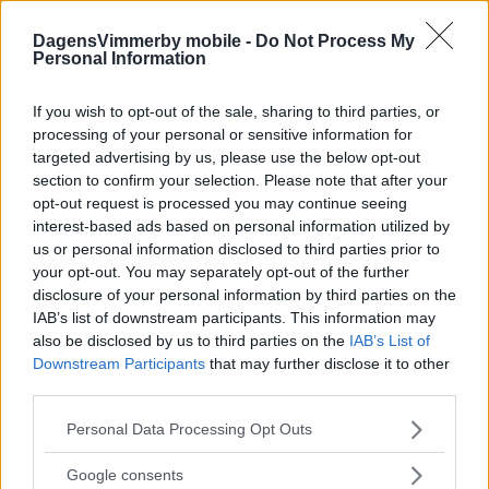
ISHOCKEY
23 maj 2026 10.16
DagensVimmerby mobile -
Do Not Process My
Personal Information
Annons:
If you wish to opt-out of the sale, sharing to third parties, or
processing of your personal or sensitive information for
targeted advertising by us, please use the below opt-out
section to confirm your selection. Please note that after your
Profilen klar för KHC – skrivit
opt-out request is processed you may continue seeing
tvåårskontrakt
interest-based ads based on personal information utilized by
us or personal information disclosed to third parties prior to
ISHOCKEY
12 maj 2026 09.04
your opt-out. You may separately opt-out of the further
disclosure of your personal information by third parties on the
IAB’s list of downstream participants. This information may
also be disclosed by us to third parties on the
IAB’s List of
EXTRA: KALMARS NYA SPORTCHEF
Downstream Participants
that may further disclose it to other
third parties.
LÄMNAR DIREKT
Please note that this website/app uses one or more Google
Personal Data Processing Opt Outs
ISHOCKEY
09 maj 2026 18.06
services and may gather and store information including but
not limited to your visit or usage behaviour. You may click to
Google consents