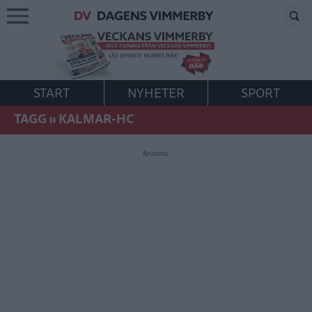
START
NYHETER
SPORT
TAGG
»
KALMAR-HC
Annons: