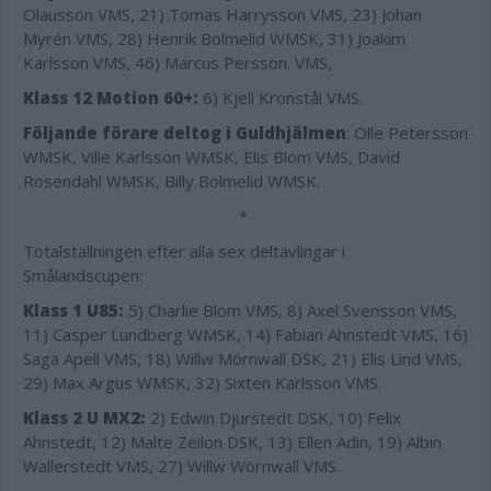
Olausson VMS, 21) Tomas Harrysson VMS, 23) Johan
Myrén VMS, 28) Henrik Bolmelid WMSK, 31) Joakim
Karlsson VMS, 46) Marcus Persson. VMS,
Klass 12 Motion 60+:
6) Kjell Kronstål VMS.
Följande förare deltog i Guldhjälmen
: Olle Petersson
WMSK, Ville Karlsson WMSK, Elis Blom VMS, David
Rosendahl WMSK, Billy Bolmelid WMSK.
*
Totalställningen efter alla sex deltävlingar i
Smålandscupen:
Klass 1 U85:
5) Charlie Blom VMS, 8) Axel Svensson VMS,
11) Casper Lundberg WMSK, 14) Fabian Ahnstedt VMS, 16)
Saga Apell VMS, 18) Willw Mörnwall DSK, 21) Elis Lind VMS,
29) Max Argus WMSK, 32) Sixten Karlsson VMS.
Klass 2 U MX2:
2) Edwin Djurstedt DSK, 10) Felix
Ahnstedt, 12) Malte Zeilon DSK, 13) Ellen Adin, 19) Albin
Wallerstedt VMS, 27) Willw Wörnwall VMS.