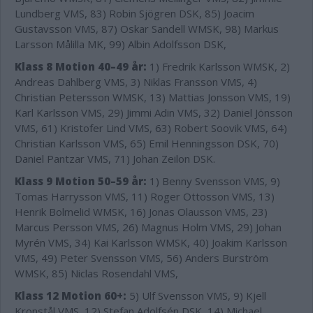
Lundberg VMS, 83) Robin Sjögren DSK, 85) Joacim
Gustavsson VMS, 87) Oskar Sandell WMSK, 98) Markus
Larsson Målilla MK, 99) Albin Adolfsson DSK,
Klass 8 Motion 40–49 år:
1) Fredrik Karlsson WMSK, 2)
Andreas Dahlberg VMS, 3) Niklas Fransson VMS, 4)
Christian Petersson WMSK, 13) Mattias Jonsson VMS, 19)
Karl Karlsson VMS, 29) Jimmi Adin VMS, 32) Daniel Jönsson
VMS, 61) Kristofer Lind VMS, 63) Robert Soovik VMS, 64)
Christian Karlsson VMS, 65) Emil Henningsson DSK, 70)
Daniel Pantzar VMS, 71) Johan Zeilon DSK.
Klass 9 Motion 50–59 år:
1) Benny Svensson VMS, 9)
Tomas Harrysson VMS, 11) Roger Ottosson VMS, 13)
Henrik Bolmelid WMSK, 16) Jonas Olausson VMS, 23)
Marcus Persson VMS, 26) Magnus Holm VMS, 29) Johan
Myrén VMS, 34) Kai Karlsson WMSK, 40) Joakim Karlsson
VMS, 49) Peter Svensson VMS, 56) Anders Burström
WMSK, 85) Niclas Rosendahl VMS,
Klass 12 Motion 60+:
5) Ulf Svensson VMS, 9) Kjell
Kronstål VMS, 12) Stefan Adolfsén DSK, 14) Michael