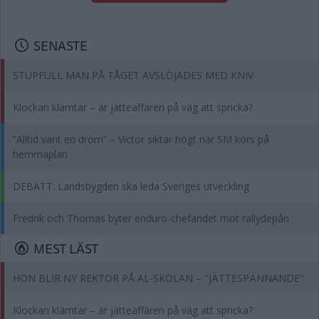
SENASTE
STUPFULL MAN PÅ TÅGET AVSLÖJADES MED KNIV
Klockan klämtar – är jätteaffären på väg att spricka?
”Alltid varit en dröm” – Victor siktar högt när SM körs på
hemmaplan
DEBATT: Landsbygden ska leda Sveriges utveckling
Fredrik och Thomas byter enduro-chefandet mot rallydepån
MEST LÄST
HON BLIR NY REKTOR PÅ AL-SKOLAN – "JÄTTESPÄNNANDE"
Klockan klämtar – är jätteaffären på väg att spricka?