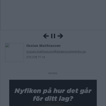
Ossian Mathiasson
ossian.mathiasson@dagensvimmerby.se
070 378 71 16
Annons: