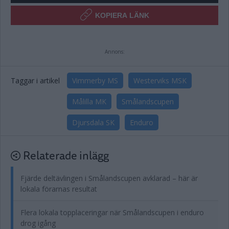
KOPIERA LÄNK
Annons:
Taggar i artikel
Vimmerby MS
Westerviks MSK
Målilla MK
Smålandscupen
Djursdala SK
Enduro
Relaterade inlägg
Fjärde deltävlingen i Smålandscupen avklarad – här är
lokala förarnas resultat
Flera lokala topplaceringar när Smålandscupen i enduro
drog igång