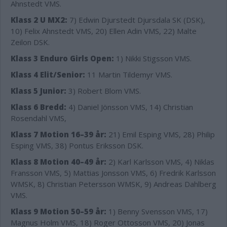
Ahnstedt VMS.
Klass 2 U MX2:
7) Edwin Djurstedt Djursdala SK (DSK),
10) Felix Ahnstedt VMS, 20) Ellen Adin VMS, 22) Malte
Zeilon DSK.
Klass 3 Enduro Girls Open:
1) Nikki Stigsson VMS.
Klass 4 Elit/Senior:
11 Martin Tildemyr VMS.
Klass 5 Junior:
3) Robert Blom VMS.
Klass 6 Bredd:
4) Daniel Jönsson VMS, 14) Christian
Rosendahl VMS,
Klass 7 Motion 16–39 år:
21) Emil Esping VMS, 28) Philip
Esping VMS, 38) Pontus Eriksson DSK.
Klass 8 Motion 40–49 år:
2) Karl Karlsson VMS, 4) Niklas
Fransson VMS, 5) Mattias Jonsson VMS, 6) Fredrik Karlsson
WMSK, 8) Christian Petersson WMSK, 9) Andreas Dahlberg
VMS.
Klass 9 Motion 50–59 år:
1) Benny Svensson VMS, 17)
Magnus Holm VMS, 18) Roger Ottosson VMS, 20) Jonas