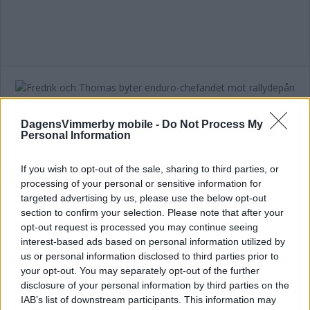
Fredrik och Thomas byter enduro-
chefandet mot rallydepån
DagensVimmerby mobile -
Do Not Process My
Personal Information
MOTOR
06 augusti 2026 15.30
If you wish to opt-out of the sale, sharing to third parties, or
processing of your personal or sensitive information for
targeted advertising by us, please use the below opt-out
section to confirm your selection. Please note that after your
opt-out request is processed you may continue seeing
Rallyikonen inför helgen: Otroligt trygg
interest-based ads based on personal information utilized by
med VMS som arrangör
us or personal information disclosed to third parties prior to
your opt-out. You may separately opt-out of the further
MOTOR
06 augusti 2026 14.00
disclosure of your personal information by third parties on the
IAB’s list of downstream participants. This information may