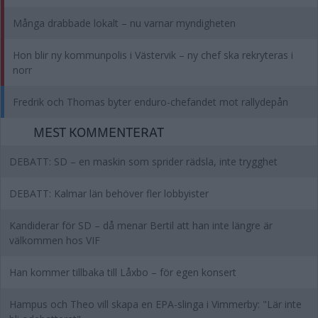
Många drabbade lokalt – nu varnar myndigheten
Hon blir ny kommunpolis i Västervik – ny chef ska rekryteras i
norr
Fredrik och Thomas byter enduro-chefandet mot rallydepån
MEST KOMMENTERAT
DEBATT: SD – en maskin som sprider rädsla, inte trygghet
DEBATT: Kalmar län behöver fler lobbyister
Kandiderar för SD – då menar Bertil att han inte längre är
välkommen hos VIF
Han kommer tillbaka till Låxbo – för egen konsert
Hampus och Theo vill skapa en EPA-slinga i Vimmerby: "Lär inte