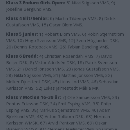
Klass 3 Enduro Girls Open:
5) Nikki Stigsson VMS, 9)
Josefine Berglund VMS.
Klass 4 Elit/Senior:
6) Martin Tildemyr VMS, 8) Didrik
Gustafsson VMS, 15) Oscar Blom VMS.
Klass 5 Junior:
1) Robert Blom VMS, 6) Robin Stjernström
VMS, 10) Hugo Svensson VMS, 12) Sven Höglander DSK,
20) Dennis Rotebäck VMS, 26) Fabian Bandling VMS,
Klass 6 Bredd:
4) Christian Rosendahl VMS, 7) David
Beijer DSK, 8) Viktor Adolfsén DSK, 18) Patrik Svensson
VMS, 21) Daniel Jönsson VMS, 23) Jonas Gustafsson VMS,
28) Nikki Stigsson VMS, 31) Mattias Jonsson VMS, 32)
Melker Djurstedt DSK, 45) Linus Lod VMS, 46) Sebastian
Karlsson VMS, 52) Lukas Jälmestedt Målilla MK.
Klass 7 Motion 16–39 år:
7) Olle Samuelsson VMS, 33)
Pontus Eriksson DSK, 34) Emil Esping VMS, 35) Philip
Esping VMS, 38) Markus Stjernström VMS, 40) Adam
Björklund VMS, 48) Anton Rollborn DSK, 63) Herman
Karlsson WMSK, 67) Arvid Pantxar VMS, 69) Oskar
Bjäremo WMSK, 81) Clemens Meilinger VMS, 82) Jimmie