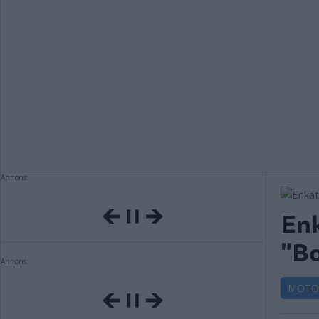
Annons:
Enk
"Bo
Annons:
MOTO