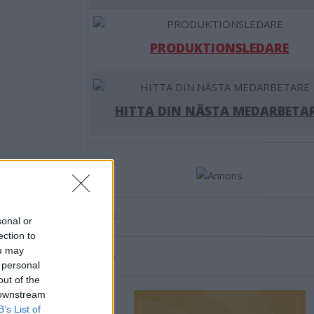
PRODUKTIONSLEDARE
HITTA DIN NÄSTA MEDARBETA
Annons:
Annons:
sonal or
ection to
ou may
Annons:
 personal
out of the
 downstream
B’s List of