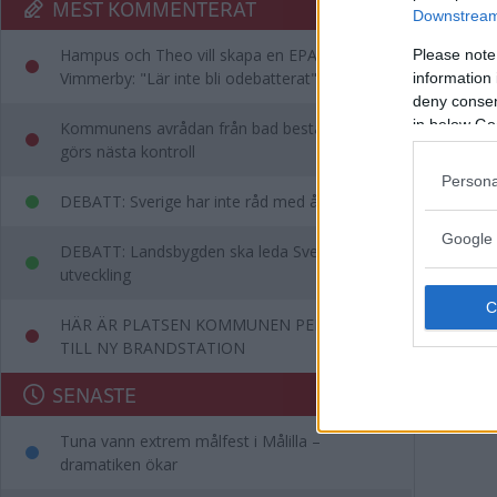
MEST KOMMENTERAT
Downstream 
Hampus och Theo vill skapa en EPA-slinga i
Please note
Vimmerby: "Lär inte bli odebatterat"
information 
deny consent
in below Go
Kommunens avrådan från bad består – då
görs nästa kontroll
Persona
DEBATT: Sverige har inte råd med ålderism
Google 
DEBATT: Landsbygden ska leda Sveriges
utveckling
HÄR ÄR PLATSEN KOMMUNEN PEKAR UT
TILL NY BRANDSTATION
SENASTE
Tuna vann extrem målfest i Målilla –
dramatiken ökar