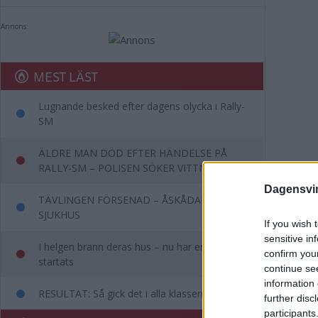
Annons:
MEST LÄST
Lugnande besked efter dagens olycka i Rally-
SM
ÄLDRE MAN DÖD EFTER HÄNDELSE PÅ
RALLY-SM – POLISEN SÖKER VITTNEN
Dagensvi
TÄVLINGEN FÖRSENAD – ÅSKÅDARE TILL
SJUKHUS
If you wish 
sensitive in
I helgen brann deras hus – nu har en insamling
confirm you
startats
continue se
information 
RESULTAT: Så gick det i alla klasserna i SM
further disc
participants