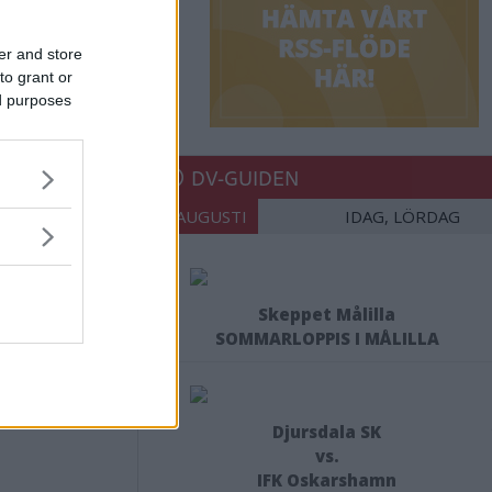
er and store
to grant or
ed purposes
DV-GUIDEN
08 AUGUSTI
IDAG, LÖRDAG
Skeppet Målilla
SOMMARLOPPIS I MÅLILLA
Djursdala SK
vs.
IFK Oskarshamn