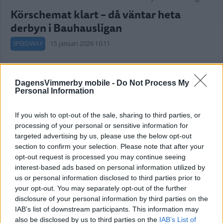
Körschemat klart – då väntar heta
derbyn i Bauhausligan
SPEEDWAY
15 januari 2026 10.11
DagensVimmerby mobile -
Do Not Process My
Rospiggarna i ekonomisk kris – behöver
Personal Information
1,5 miljoner kronor
If you wish to opt-out of the sale, sharing to third parties, or
SPEEDWAY
29 september 2025 07.39
processing of your personal or sensitive information for
targeted advertising by us, please use the below opt-out
section to confirm your selection. Please note that after your
Annons:
opt-out request is processed you may continue seeing
interest-based ads based on personal information utilized by
us or personal information disclosed to third parties prior to
your opt-out. You may separately opt-out of the further
disclosure of your personal information by third parties on the
Här är nya reglerna i Bauhausligan
IAB’s list of downstream participants. This information may
also be disclosed by us to third parties on the
IAB’s List of