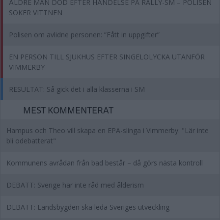
ÄLDRE MAN DÖD EFTER HÄNDELSE PÅ RALLY-SM – POLISEN
SÖKER VITTNEN
Polisen om avlidne personen: ”Fått in uppgifter”
EN PERSON TILL SJUKHUS EFTER SINGELOLYCKA UTANFÖR
VIMMERBY
RESULTAT: Så gick det i alla klasserna i SM
MEST KOMMENTERAT
Hampus och Theo vill skapa en EPA-slinga i Vimmerby: "Lär inte
bli odebatterat"
Kommunens avrådan från bad består – då görs nästa kontroll
DEBATT: Sverige har inte råd med ålderism
DEBATT: Landsbygden ska leda Sveriges utveckling