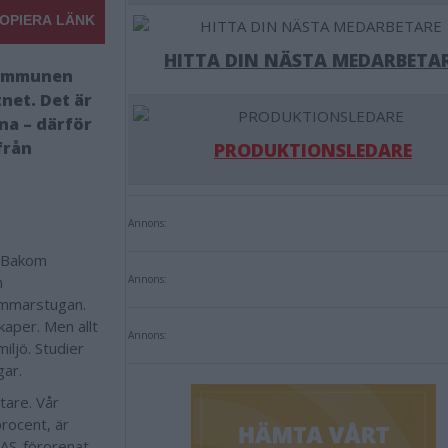
OPIERA LÄNK
HITTA DIN NÄSTA MEDARBETA
 kommunen
net. Det är
na – därför
från
PRODUKTIONSLEDARE
Annons:
. Bakom
n
Annons:
sommarstugan.
aper. Men allt
Annons:
iljö. Studier
gar.
tare. Vår
procent, är
FAS-förorenat