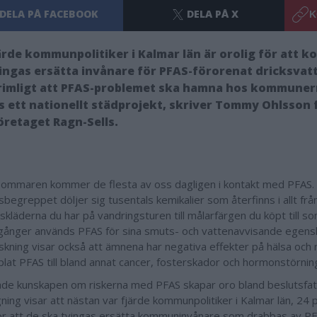
DELA PÅ FACEBOOK
DELA PÅ X
K
ärde kommunpolitiker i Kalmar län är orolig för att
ingas ersätta invånare för PFAS-förorenat dricksvatt
rimligt att PFAS-problemet ska hamna hos kommuner
 ett nationellt städprojekt, skriver Tommy Ohlsson 
öretaget Ragn-Sells.
ommaren kommer de flesta av oss dagligen i kontakt med PFAS
begreppet döljer sig tusentals kemikalier som återfinns i allt frå
nskläderna du har på vandringsturen till målarfärgen du köpt till 
ånger används PFAS för sina smuts- och vattenavvisande egensk
skning visar också att ämnena har negativa effekter på hälsa och m
plat PFAS till bland annat cancer, fosterskador och hormonstörnin
de kunskapen om riskerna med PFAS skapar oro bland beslutsfat
ning visar att nästan var fjärde kommunpolitiker i Kalmar län, 24 
för att de ska tvingas ersätta kommuninvånare som drabbas av P