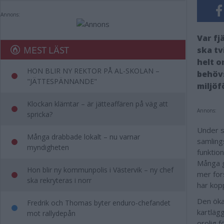
Annons:
Var fj
MEST LÄST
ska tv
helt o
HON BLIR NY REKTOR PÅ AL-SKOLAN –
behövs
"JÄTTESPÄNNANDE"
miljöf
Klockan klämtar – är jätteaffären på väg att
Annons:
spricka?
Under s
Många drabbade lokalt – nu varnar
samlings
myndigheten
funktio
Många g
Hon blir ny kommunpolis i Västervik – ny chef
mer for
ska rekryteras i norr
har kop
Den öka
Fredrik och Thomas byter enduro-chefandet
kartlägg
mot rallydepån
orolig 