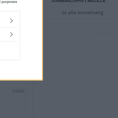
SOMMARLOPPIS I MÅLILLA
ed purposes
Se alla evenemang
X
Annons:
nsvimmerby.se.