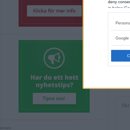
deny consent
in below Go
Persona
Google 
Komm
Kommen
Annons: