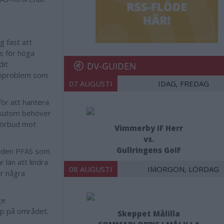
g fast att
s för höga
DV-GUIDEN
dit
ljöproblem som
07 AUGUSTI
IDAG, FREDAG
för att hantera
ssutom behöver
 förbud mot
Vimmerby IF Herr
vs.
Gullringens GoIF
ängden PFAS som
 län att lindra
08 AUGUSTI
IMORGON, LÖRDAG
är några
ge
kap på området.
Skeppet Målilla