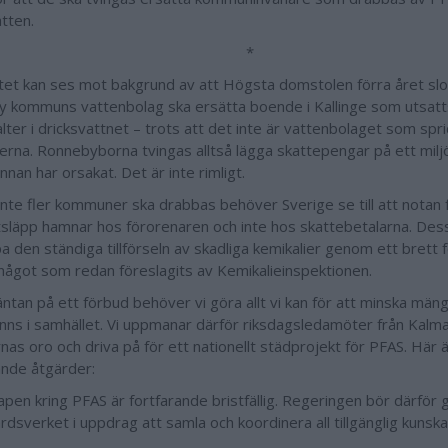
atten.
*
tet kan ses mot bakgrund av att Högsta domstolen förra året slo
 kommuns vattenbolag ska ersätta boende i Kallinge som utsatt
ter i dricksvattnet – trots att det inte är vattenbolaget som spri
ierna. Ronnebyborna tvingas alltså lägga skattepengar på ett mi
nan har orsakat. Det är inte rimligt.
 inte fler kommuner ska drabbas behöver Sverige se till att notan 
släpp hamnar hos förorenaren och inte hos skattebetalarna. De
pa den ständiga tillförseln av skadliga kemikalier genom ett brett
något som redan föreslagits av Kemikalieinspektionen.
äntan på ett förbud behöver vi göra allt vi kan för att minska m
inns i samhället. Vi uppmanar därför riksdagsledamöter från Kalmar
nas oro och driva på för ett nationellt städprojekt för PFAS. Här 
nde åtgärder:
apen kring PFAS är fortfarande bristfällig. Regeringen bör därför 
rdsverket i uppdrag att samla och koordinera all tillgänglig kuns