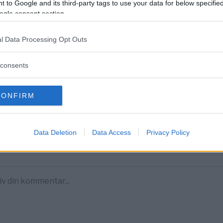
 to Google and its third-party tags to use your data for below specifi
ogle consent section.
l Data Processing Opt Outs
DELA PÅ FACEBOOK
DELA PÅ 
consents
entera
tarerna nedan omfattas inte av utgivningsbeviset för www.dage
CONFIRM
Data Deletion
Data Access
Privacy Policy