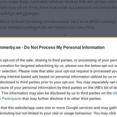
som redan finns i samhället behöver hindras från att spridas vidar
ställa krav på att PFAS-förorenat avfall ska samlas in och behandla
dspliktiga anläggningar.
hövs fortsatt forskning och innovation. Med en kraftfull satsning i 
ynda teknikutvecklingen för att hantera och rena PFAS.
*
ill förra årets kräftsäsong kom larm om höga halter av PFAS i sv
mmerby.se -
Do Not Process My Personal Information
äftor. Det är bara ett av många bevis på hur utbrett problemet m
te tid att vänta – Sverige behöver ett nationellt städprojekt för P
to opt-out of the sale, sharing to third parties, or processing of your per
ommy Ohlsson, regionchef för Kalmar län på Ragn-Sell
formation for targeted advertising by us, please use the below opt-out s
r selection. Please note that after your opt-out request is processed y
eing interest-based ads based on personal information utilized by us or
disclosed to third parties prior to your opt-out. You may separately opt-
losure of your personal information by third parties on the IAB’s list of
. This information may also be disclosed by us to third parties on the
IA
Participants
that may further disclose it to other third parties.
 that this website/app uses one or more Google services and may gath
including but not limited to your visit or usage behaviour. You may click 