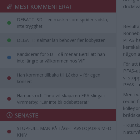
MEST KOMMENTERAT
dricksv
DEBATT: SD – en maskin som sprider rädsla,
inte trygghet
Resulta
Ronneby
PFAS-hal
DEBATT: Kalmar län behöver fler lobbyister
kemikal
någon an
Kandiderar för SD – då menar Bertil att han
inte längre är välkommen hos VIF
För att
PFAS-ut
Han kommer tillbaka till Låxbo – för egen
vi stop
konsert
PFAS – 
Men i v
Hampus och Theo vill skapa en EPA-slinga i
redan f
Vimmerby: "Lär inte bli odebatterat"
kollegor
SENASTE
brådska
- Kunsk
STUPFULL MAN PÅ TÅGET AVSLÖJADES MED
Naturvå
KNIV