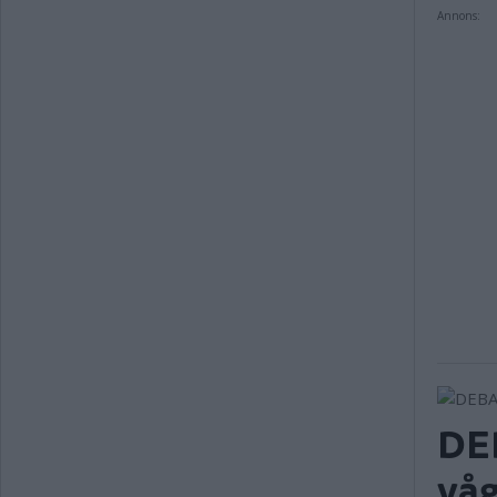
Annons:
DEB
våg