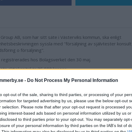
: Group AB, som har sitt säte i Västerviks kommun, ska enligt
hetsbeskrivningen syssla med "försäljning av självtester konsult
sföring o försäljning".
 registrerades hos Bolagsverket den 30 maj.
ets aktiekapital är 25 000 kronor.
eledamot är Thomas Andersson, 50 år.
mmerby.se -
Do Not Process My Personal Information
ndig verksamhetsbeskrivning för T:A:R:D: Group AB lyder: "Bolaget
ning av självtester konsult inom marknadsföring o försäljning sam
to opt-out of the sale, sharing to third parties, or processing of your per
g verksamhet."
formation for targeted advertising by us, please use the below opt-out s
r selection. Please note that after your opt-out request is processed y
eing interest-based ads based on personal information utilized by us or
disclosed to third parties prior to your opt-out. You may separately opt-
losure of your personal information by third parties on the IAB’s list of
. This information may also be disclosed by us to third parties on the
IA