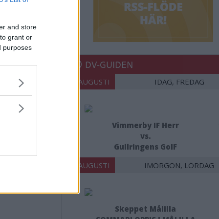
er and store
to grant or
ed purposes
DV-GUIDEN
07 AUGUSTI
IDAG, FREDAG
Vimmerby IF Herr
vs.
Gullringens GoIF
08 AUGUSTI
IMORGON, LÖRDAG
Skeppet Målilla