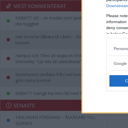
MEST KOMMENTERAT
Downstream 
Please note
DEBATT: SD – en maskin som sprider rädsla,
information 
inte trygghet
deny consent
in below Go
Han kommer tillbaka till Låxbo – för egen
konsert
Persona
Hampus och Theo vill skapa en EPA-slinga i
Vimmerby: "Lär inte bli odebatterat"
Google 
Kommunens avrådan från bad består – då
görs nästa kontroll
DEBATT: Sverige har inte råd med ålderism
SENASTE
TÄVLINGEN FÖRSENAD – ÅSKÅDARE TILL
SJUKHUS