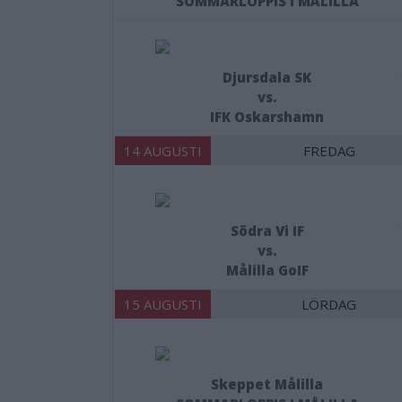
SOMMARLOPPIS I MÅLILLA
Djursdala SK
vs.
IFK Oskarshamn
14 AUGUSTI
FREDAG
Södra Vi IF
vs.
Målilla GoIF
15 AUGUSTI
LÖRDAG
Skeppet Målilla