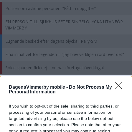
Polisen om avlidne personen: ”Fått in uppgifter”
EN PERSON TILL SJUKHUS EFTER SINGELOLYCKA UTANFÖR
VIMMERBY
Lugnande besked efter dagens olycka i Rally-SM
Fina initiativet för legenden – "Jag blev verkligen rörd över det"
Solcellsparken fick nej – nu har företaget överklagat
MEST KOMMENTERAT
DagensVimmerby mobile -
Do Not Process My
Personal Information
Hampus och Theo vill skapa en EPA-slinga i Vimmerby: "Lär inte
bli odebatterat"
If you wish to opt-out of the sale, sharing to third parties, or
Kommunens avrådan från bad består – då görs nästa kontroll
processing of your personal or sensitive information for
targeted advertising by us, please use the below opt-out
section to confirm your selection. Please note that after your
DEBATT: Sverige har inte råd med ålderism
opt-out request is processed you may continue seeing