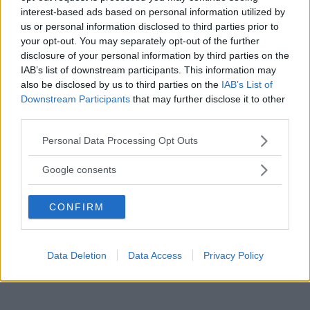
interest-based ads based on personal information utilized by
DEBATT: Landsbygden ska leda Sveriges utveckling
us or personal information disclosed to third parties prior to
your opt-out. You may separately opt-out of the further
HÄR ÄR PLATSEN KOMMUNEN PEKAR UT TILL NY
disclosure of your personal information by third parties on the
BRANDSTATION
IAB’s list of downstream participants. This information may
also be disclosed by us to third parties on the
IAB’s List of
Downstream Participants
that may further disclose it to other
third parties.
Please note that this website/app uses one or more Google
Visa privacy
Personal Data Processing Opt Outs
services and may gather and store information including but
not limited to your visit or usage behaviour. You may click to
Google consents
grant or deny consent to Google and its third-party tags to
use your data for below specified purposes in below Google
CONFIRM
consent section.
Data Deletion
Data Access
Privacy Policy