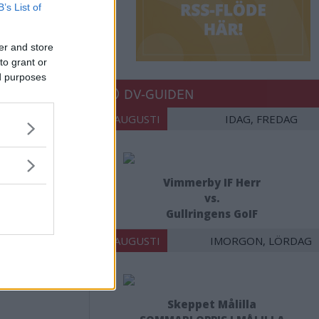
B’s List of
er and store
to grant or
ed purposes
DV-GUIDEN
07 AUGUSTI
IDAG, FREDAG
Vimmerby IF Herr
vs.
Gullringens GoIF
08 AUGUSTI
IMORGON, LÖRDAG
Skeppet Målilla