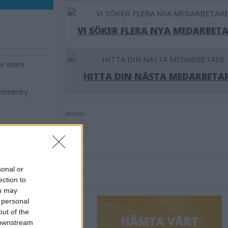
VI SÖKER FLERA NYA MEDARBETA
er inom
HITTA DIN NÄSTA MEDARBETA
Vimmerby
Annons:
Annons:
sonal or
Annons:
ection to
ou may
 personal
out of the
 downstream