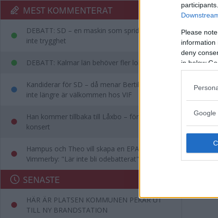
participants
MEST KOMMENTERAT
Downstream 
DEBATT: SD – en maskin som sprider rädsla,
Please note
inte trygghet
information 
deny consent
DEBATT: Kalmar län behöver fler lobbyister
in below Go
Kandiderar för SD – då menar Bertil att han
Persona
inte längre är välkommen hos VIF
Google 
Han kommer tillbaka till Låxbo – för egen
konsert
Hampus och Theo vill skapa en EPA-slinga i
Vimmerby: "Lär inte bli odebatterat"
SENASTE
HÄR ÄR PLATSEN KOMMUNEN PEKAR UT
TILL NY BRANDSTATION