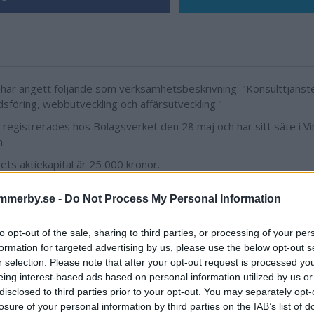
 har angett följande som verksamhetsbeskrivning: "Konsulttjänst
sföring, webbutveckling och affärsutveckling."
 registrerades hos Bolagsverket den 28 maj och har sitt säte i 
.
ets aktiekapital är 25 000 kronor.
eledamot är André Norinder, 30 år.
mmerby.se -
Do Not Process My Personal Information
to opt-out of the sale, sharing to third parties, or processing of your per
formation for targeted advertising by us, please use the below opt-out s
r selection. Please note that after your opt-out request is processed y
eing interest-based ads based on personal information utilized by us or
disclosed to third parties prior to your opt-out. You may separately opt-
losure of your personal information by third parties on the IAB’s list of