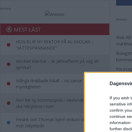
Annons:
Annons:
MEST LÄST
Anai AB
HON BLIR NY REKTOR PÅ AL-SKOLAN –
marknad
"JÄTTESPÄNNANDE"
Bolaget
kommun
Klockan klämtar – är jätteaffären på väg att
spricka?
Företag
Styrels
Många drabbade lokalt – nu varnar
Dagensvi
myndigheten
Annons:
If you wish 
Hon blir ny kommunpolis i Västervik – ny chef
sensitive in
ska rekryteras i norr
confirm you
continue se
Fredrik och Thomas byter enduro-chefandet
information 
mot rallydepån
further disc