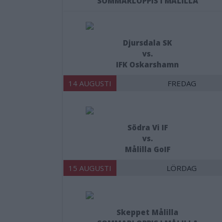
SOMMARLOPPIS I MÅLILLA
Djursdala SK
vs.
IFK Oskarshamn
14 AUGUSTI
FREDAG
Södra Vi IF
vs.
Målilla GoIF
15 AUGUSTI
LÖRDAG
Skeppet Målilla