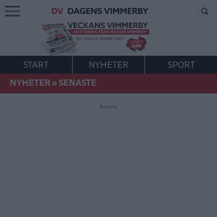
START
NYHETER
SPORT
NYHETER
»
SENASTE
Annons: