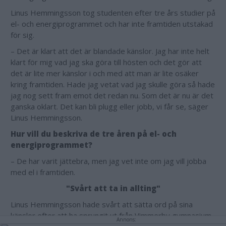
Linus Hemmingsson tog studenten efter tre års studier på
el- och energiprogrammet och har inte framtiden utstakad
för sig.
– Det är klart att det är blandade känslor. Jag har inte helt
klart för mig vad jag ska göra till hösten och det gör att
det är lite mer känslor i och med att man är lite osäker
kring framtiden. Hade jag vetat vad jag skulle göra så hade
jag nog sett fram emot det redan nu. Som det är nu är det
ganska oklart. Det kan bli plugg eller jobb, vi får se, säger
Linus Hemmingsson.
Hur vill du beskriva de tre åren på el- och
energiprogrammet?
– De har varit jättebra, men jag vet inte om jag vill jobba
med el i framtiden.
"Svårt att ta in allting"
Linus Hemmingsson hade svårt att sätta ord på sina
känslor efter att ha sprungit ut från Vimmerby gymnasium.
Annons: