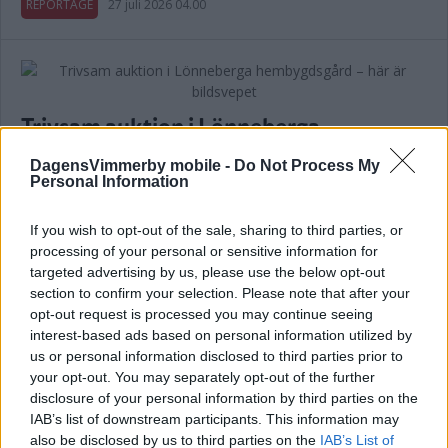
REPORTAGE
27 juli 2026 04.00
Trivsam auktion i Lönneberga
hembygdsgård – här är bildsvepet
DagensVimmerby mobile -
Do Not Process My
Personal Information
REPORTAGE
23 juli 2026 04.00
If you wish to opt-out of the sale, sharing to third parties, or
Annons:
processing of your personal or sensitive information for
targeted advertising by us, please use the below opt-out
section to confirm your selection. Please note that after your
opt-out request is processed you may continue seeing
interest-based ads based on personal information utilized by
us or personal information disclosed to third parties prior to
Maximilian, 13, har drömyrket klart –
your opt-out. You may separately opt-out of the further
livräddare på Bondi Beach
disclosure of your personal information by third parties on the
IAB’s list of downstream participants. This information may
REPORTAGE
19 juli 2026 04.00
also be disclosed by us to third parties on the
IAB’s List of