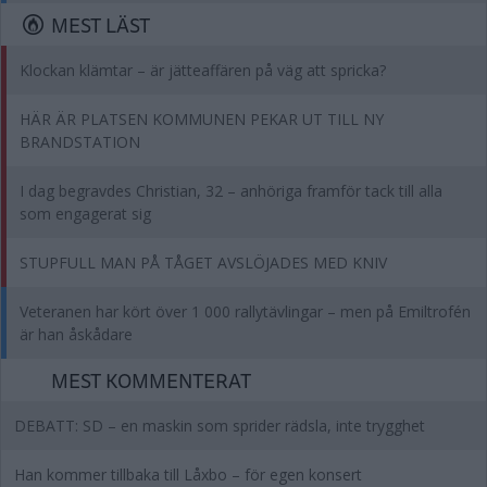
MEST LÄST
Klockan klämtar – är jätteaffären på väg att spricka?
HÄR ÄR PLATSEN KOMMUNEN PEKAR UT TILL NY
BRANDSTATION
I dag begravdes Christian, 32 – anhöriga framför tack till alla
som engagerat sig
STUPFULL MAN PÅ TÅGET AVSLÖJADES MED KNIV
Veteranen har kört över 1 000 rallytävlingar – men på Emiltrofén
är han åskådare
MEST KOMMENTERAT
DEBATT: SD – en maskin som sprider rädsla, inte trygghet
Han kommer tillbaka till Låxbo – för egen konsert