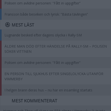
Polisen om avlidne personen: ”Fått in uppgifter”
Fransson både besviken och lyrisk: ”Bästa tävlingen”
MEST LÄST
Lugnande besked efter dagens olycka i Rally-SM
ÄLDRE MAN DÖD EFTER HÄNDELSE PÅ RALLY-SM – POLISEN
SÖKER VITTNEN
Polisen om avlidne personen: ”Fått in uppgifter”
EN PERSON TILL SJUKHUS EFTER SINGELOLYCKA UTANFÖR
VIMMERBY
I helgen brann deras hus – nu har en insamling startats
MEST KOMMENTERAT
Hampus och Theo vill skapa en EPA-slinga i Vimmerby: "Lär inte