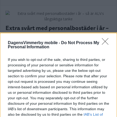
Extra svårt med personalbostäder i år –
så är ALV:s långsiktiga tanke
DagensVimmerby mobile -
Do Not Process My
NYHETER
16 februari 2025 05.00
Personal Information
If you wish to opt-out of the sale, sharing to third parties, or
processing of your personal or sensitive information for
ALV tar ny utmärkelse – har landets
targeted advertising by us, please use the below opt-out
starkaste varumärke
section to confirm your selection. Please note that after your
opt-out request is processed you may continue seeing
NYHETER
03 oktober 2024 07.07
interest-based ads based on personal information utilized by
us or personal information disclosed to third parties prior to
your opt-out. You may separately opt-out of the further
Annons:
disclosure of your personal information by third parties on the
IAB’s list of downstream participants. This information may
also be disclosed by us to third parties on the
IAB’s List of