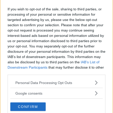
NYHETER
10 december 2019 13.24
If you wish to opt-out of the sale, sharing to third parties, or
processing of your personal or sensitive information for
targeted advertising by us, please use the below opt-out
section to confirm your selection. Please note that after your
opt-out request is processed you may continue seeing
Fina siffror för grundskolan: "Inte legat
interest-based ads based on personal information utilized by
så högt tidigare"
us or personal information disclosed to third parties prior to
your opt-out. You may separately opt-out of the further
POLITIK
07 december 2019 10.00
disclosure of your personal information by third parties on the
IAB’s list of downstream participants. This information may
also be disclosed by us to third parties on the
IAB’s List of
Annons:
Downstream Participants
that may further disclose it to other
third parties.
Please note that this website/app uses one or more Google
Personal Data Processing Opt Outs
Fortsatt stort underskott för BUN – "Får
services and may gather and store information including but
not limited to your visit or usage behaviour. You may click to
inte helårseffekt"
Google consents
grant or deny consent to Google and its third-party tags to
use your data for below specified purposes in below Google
POLITIK
30 augusti 2019 04.00
CONFIRM
consent section.