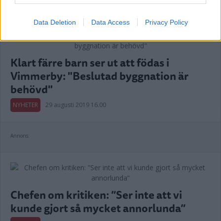
Data Deletion
Data Access
Privacy Policy
Klart färre barn ser ut att födas i
Vimmerby: "Beslutad byggnation är
behövd"
NYHETER
29 augusti 2019 16.00
Annons:
Chefen om kritiken: ”Ser inte att vi
kunde gjort så mycket annorlunda”