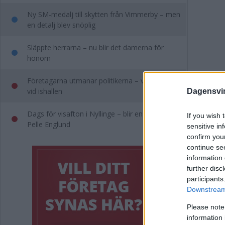
Ny SM-medalj till skytten från Vimmerby – men
en detalj blev snöplig
Släppte herrarna – nu blir det damerna för
honom
Företagarna utmanar politikerna – vill se dem
vid ishallen
Dagensvi
Dags för visafton i Nyllinge – blir en hyllning till
If you wish 
Pelle Englund
sensitive in
confirm you
continue se
SÅ
information 
further disc
VI
participants
Downstream 
NYHE
Please note
information 