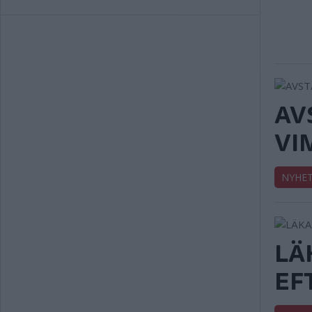
AV
VI
NYHE
LÄ
EF