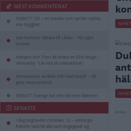
kon
MEST KOMMENTERAT
DEBATT: SD – en maskin som sprider rädsla,
NYHE
inte trygghet
Han kommer tillbaka till Låxbo – för egen
konsert
Duk
Hampus och Theo vill skapa en EPA-slinga i
ant
Vimmerby: "Lär inte bli odebatterat"
häl
Kommunens avrådan från bad består – då
görs nästa kontroll
NYHE
DEBATT: Sverige har inte råd med ålderism
SENASTE
Annons:
I dag begravdes Christian, 32 – anhöriga
framför tack till alla som engagerat sig