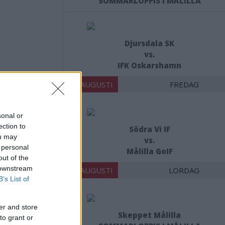
SOMMARLOPPIS I MÅLILLA
Djursdala SK
vs.
IFK Oskarshamn
14 AUGUSTI
FREDAG
sonal or
ection to
Södra Vi IF
ou may
vs.
 personal
Målilla GoIF
Å
out of the
 downstream
15 AUGUSTI
LÖRDAG
B’s List of
er and store
Skeppet Målilla
to grant or