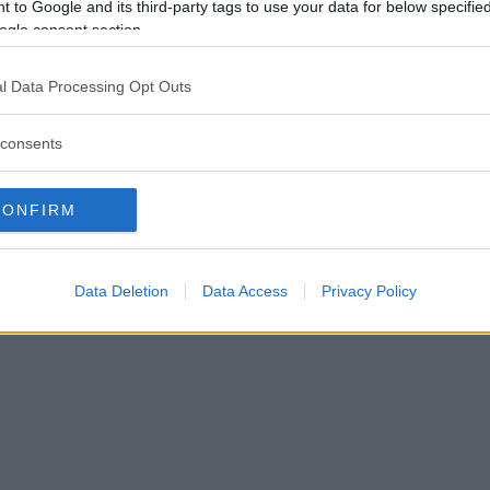
 to Google and its third-party tags to use your data for below specifi
ogle consent section.
aren inte tillbaka på jobbet
l Data Processing Opt Outs
ocessen inte färdig"
consents
TER
21 november 2024 13.07
CONFIRM
Data Deletion
Data Access
Privacy Policy