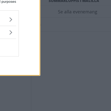
SOMMARLOPPIS I MÅLILLA
ed purposes
Se alla evenemang
:
Annons: