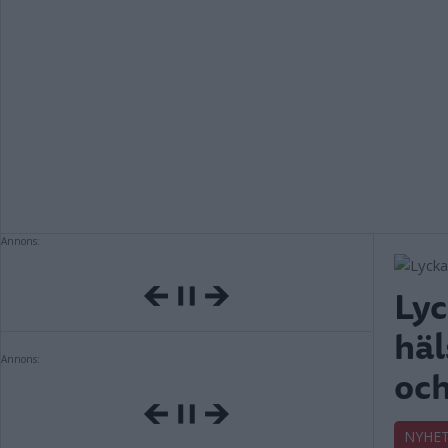
Annons:
Lyc
häl
Annons:
och
NYHE