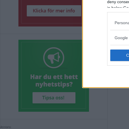
deny consent
in below Go
Läk
Persona
"Pr
Google 
NYHE
Annons:
Annons: