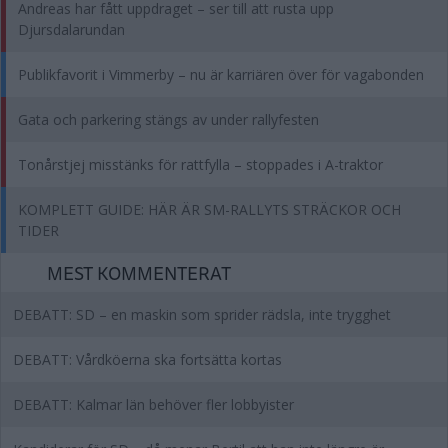
Andreas har fått uppdraget – ser till att rusta upp
Djursdalarundan
Publikfavorit i Vimmerby – nu är karriären över för vagabonden
Gata och parkering stängs av under rallyfesten
Tonårstjej misstänks för rattfylla – stoppades i A-traktor
KOMPLETT GUIDE: HÄR ÄR SM-RALLYTS STRÄCKOR OCH
TIDER
MEST KOMMENTERAT
DEBATT: SD – en maskin som sprider rädsla, inte trygghet
DEBATT: Vårdköerna ska fortsätta kortas
DEBATT: Kalmar län behöver fler lobbyister