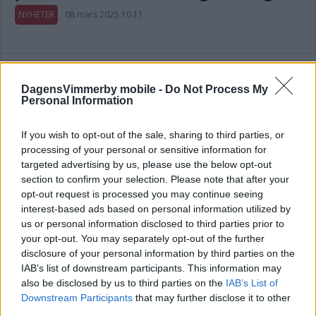
NYHETER
08 mars 2025 10.11
DagensVimmerby mobile -
Do Not Process My
Personal Information
Rusch efter semlor på Stigs Konditori:
”Ugnen hann inte med”
If you wish to opt-out of the sale, sharing to third parties, or
processing of your personal or sensitive information for
NYHETER
15 februari 2024 16.35
targeted advertising by us, please use the below opt-out
section to confirm your selection. Please note that after your
opt-out request is processed you may continue seeing
Annons:
interest-based ads based on personal information utilized by
us or personal information disclosed to third parties prior to
your opt-out. You may separately opt-out of the further
disclosure of your personal information by third parties on the
VIDEO: Se mästerkocken göra nattens
IAB’s list of downstream participants. This information may
allra första semlor
also be disclosed by us to third parties on the
IAB’s List of
Downstream Participants
that may further disclose it to other
NYHETER
13 februari 2024 10.00
third parties.