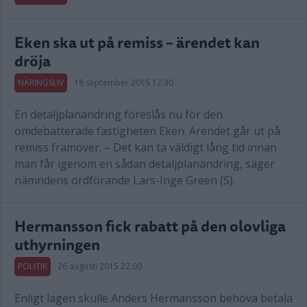
Eken ska ut på remiss – ärendet kan
dröja
NÄRINGSLIV
18 september 2015 12.30
En detaljplanändring föreslås nu för den
omdebatterade fastigheten Eken. Ärendet går ut på
remiss framöver. – Det kan ta väldigt lång tid innan
man får igenom en sådan detaljplanändring, säger
nämndens ordförande Lars-Inge Green (S).
Hermansson fick rabatt på den olovliga
uthyrningen
POLITIK
26 augusti 2015 22.00
Enligt lagen skulle Anders Hermansson behöva betala