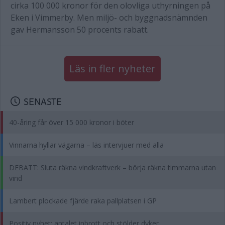
cirka 100 000 kronor för den olovliga uthyrningen på
Eken i Vimmerby. Men miljö- och byggnadsnämnden
gav Hermansson 50 procents rabatt.
Läs in fler nyheter
SENASTE
40-åring får över 15 000 kronor i böter
Vinnarna hyllar vägarna – läs intervjuer med alla
DEBATT: Sluta räkna vindkraftverk – börja räkna timmarna utan
vind
Lambert plockade fjärde raka pallplatsen i GP
Positiv nyhet: antalet inbrott och stölder dyker