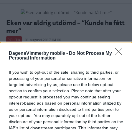
Eken var aldrig utdömd – ”Kunde ha fått
mer”
POLITIK
01 augusti 2017 04.00
DagensVimmerby mobile -
Do Not Process My
Personal Information
Annons:
If you wish to opt-out of the sale, sharing to third parties, or
processing of your personal or sensitive information for
targeted advertising by us, please use the below opt-out
Nilsson: ”Ska vara en väldigt rimlig peng
section to confirm your selection. Please note that after your
i så fall”
opt-out request is processed you may continue seeing
interest-based ads based on personal information utilized by
POLITIK
29 juli 2017 07.00
us or personal information disclosed to third parties prior to
your opt-out. You may separately opt-out of the further
disclosure of your personal information by third parties on the
IAB’s list of downstream participants. This information may