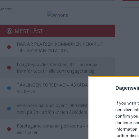
Annons:
MEST LÄST
HÄR ÄR PLATSEN KOMMUNEN PEKAR UT
TILL NY BRANDSTATION
I dag begravdes Christian, 32 – anhöriga
framför tack till alla som engagerat sig
TÄVLINGEN FÖRSENAD – ÅSKÅDARE TILL
Dagensvi
SJUKHUS
If you wish 
Veteranen har kört över 1 000 rallytävlingar –
sensitive in
men på Emiltrofén är han åskådare
confirm you
continue se
Företagarna utmanar politikerna – vill se dem
information 
vid ishallen
further disc