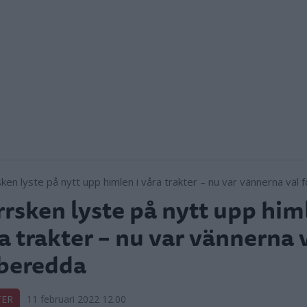
rsken lyste på nytt upp himl
a trakter – nu var vännerna 
beredda
TER
11 februari 2022 12.00