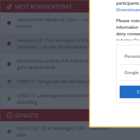
participants
MEST KOMMENTERAT
Downstream 
Han kommer tillbaka till Låxbo – för egen
Please note
konsert
information 
deny consent
Hampus och Theo vill skapa en EPA-slinga i
in below Go
Vimmerby: "Lär inte bli odebatterat"
Persona
Kommunens avrådan från bad består – då
görs nästa kontroll
Google 
DEBATT: Sverige har inte råd med ålderism
DEBATT: Landsbygden ska leda Sveriges
utveckling
SENASTE
RESULTAT: Så är ställningen i SM – Fransson
tvåa