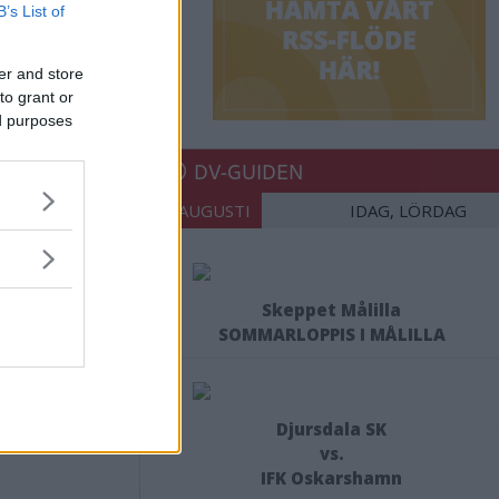
B’s List of
er and store
to grant or
ed purposes
DV-GUIDEN
08 AUGUSTI
IDAG, LÖRDAG
Skeppet Målilla
SOMMARLOPPIS I MÅLILLA
Djursdala SK
vs.
IFK Oskarshamn