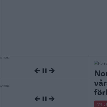
Annons:
Nor
vår
Annons:
för
NYHE