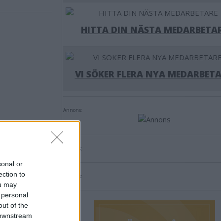
HITTA DIN NÄSTA MEDARBETA
VI SÖKER FLERA NYA MEDARBETA
Annons:
Annons:
sonal or
ection to
Annons:
ou may
 personal
out of the
 downstream