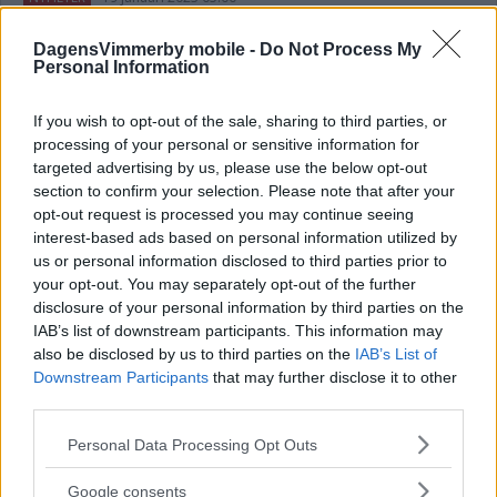
DagensVimmerby mobile -
Do Not Process My
Personal Information
Läs in fler nyheter
If you wish to opt-out of the sale, sharing to third parties, or
processing of your personal or sensitive information for
SENASTE
targeted advertising by us, please use the below opt-out
section to confirm your selection. Please note that after your
Fina initiativet för legenden – "Jag blev verkligen rörd över det"
opt-out request is processed you may continue seeing
interest-based ads based on personal information utilized by
DEBATT: Trygghet är den viktigaste jämställdhetsfrågan
us or personal information disclosed to third parties prior to
your opt-out. You may separately opt-out of the further
Solcellsparken fick nej – nu har företaget överklagat
disclosure of your personal information by third parties on the
IAB’s list of downstream participants. This information may
Hade anabola steroider i köksskåpet – man från Vimmerby
also be disclosed by us to third parties on the
IAB’s List of
åtalas
Downstream Participants
that may further disclose it to other
third parties.
Tuna vann extrem målfest i Målilla – dramatiken ökar
Please note that this website/app uses one or more Google
Personal Data Processing Opt Outs
services and may gather and store information including but
MEST LÄST
not limited to your visit or usage behaviour. You may click to
Google consents