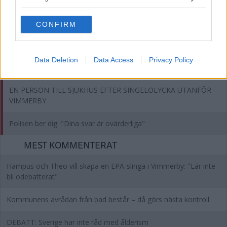
grant or deny consent to Google and its third-party tags to
Lugnande besked efter dagens olycka i Rally-SM
use your data for below specified purposes in below Google
CONFIRM
consent section.
ÄLDRE MAN DÖD EFTER HÄNDELSE PÅ RALLY-SM – POLISEN
SÖKER VITTNEN
Data Deletion
Data Access
Privacy Policy
Polisen om avlidne personen: ”Fått in uppgifter”
EN PERSON TILL SJUKHUS EFTER SINGELOLYCKA UTANFÖR
VIMMERBY
Polisen ber dig: "Dina svar är ovärderliga"
MEST KOMMENTERAT
Hampus och Theo vill skapa en EPA-slinga i Vimmerby: "Lär inte
bli odebatterat"
Kommunens avrådan från bad består – då görs nästa kontroll
DEBATT: Sverige har inte råd med ålderism