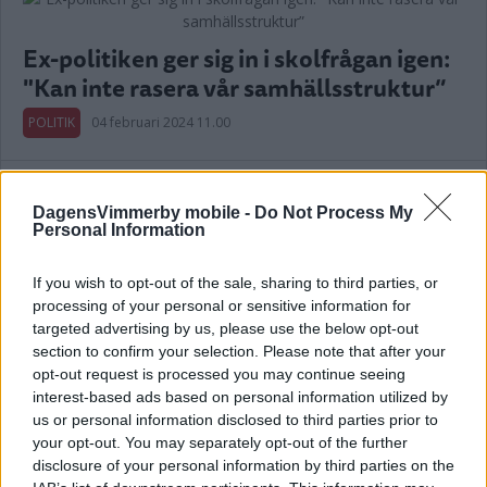
Ex-politiken ger sig in i skolfrågan igen:
"Kan inte rasera vår samhällsstruktur”
POLITIK
04 februari 2024 11.00
DagensVimmerby mobile -
Do Not Process My
DEBATT: Mosippan är fridlyst
Personal Information
DEBATT
31 januari 2024 12.30
If you wish to opt-out of the sale, sharing to third parties, or
processing of your personal or sensitive information for
targeted advertising by us, please use the below opt-out
Annons:
section to confirm your selection. Please note that after your
opt-out request is processed you may continue seeing
interest-based ads based on personal information utilized by
us or personal information disclosed to third parties prior to
your opt-out. You may separately opt-out of the further
Butiksägaren om sorgliga beskedet:
disclosure of your personal information by third parties on the