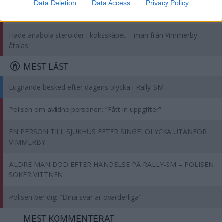
Data Deletion
Data Access
Privacy Policy
Solcellsparken fick nej – nu har företaget överklagat
Hade anabola steroider i köksskåpet – man från Vimmerby
åtalas
MEST LÄST
Lugnande besked efter dagens olycka i Rally-SM
Polisen om avlidne personen: ”Fått in uppgifter”
EN PERSON TILL SJUKHUS EFTER SINGELOLYCKA UTANFÖR
VIMMERBY
ÄLDRE MAN DÖD EFTER HÄNDELSE PÅ RALLY-SM – POLISEN
SÖKER VITTNEN
Polisen ber dig: "Dina svar är ovärderliga"
MEST KOMMENTERAT