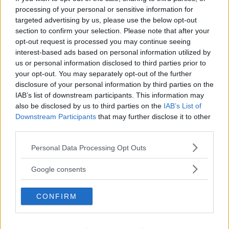
processing of your personal or sensitive information for
targeted advertising by us, please use the below opt-out
Dotterns mjälte var sprucken –
section to confirm your selection. Please note that after your
opt-out request is processed you may continue seeing
ambulansen tog inte med henne:
interest-based ads based on personal information utilized by
"Kunde ha förlorat henne"
us or personal information disclosed to third parties prior to
your opt-out. You may separately opt-out of the further
NYHETER
11 maj 2019 04.00
disclosure of your personal information by third parties on the
IAB’s list of downstream participants. This information may
also be disclosed by us to third parties on the
IAB’s List of
Läs in fler nyheter
Downstream Participants
that may further disclose it to other
third parties.
Please note that this website/app uses one or more Google
Personal Data Processing Opt Outs
SENASTE
services and may gather and store information including but
not limited to your visit or usage behaviour. You may click to
Google consents
Positiv nyhet: antalet inbrott och stölder dyker
grant or deny consent to Google and its third-party tags to
use your data for below specified purposes in below Google
Fina initiativet för legenden – "Jag blev verkligen rörd över det"
CONFIRM
consent section.
DEBATT: Trygghet är den viktigaste jämställdhetsfrågan