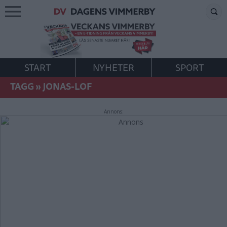
START
NYHETER
SPORT
TAGG
»
JONAS-LOF
Annons: