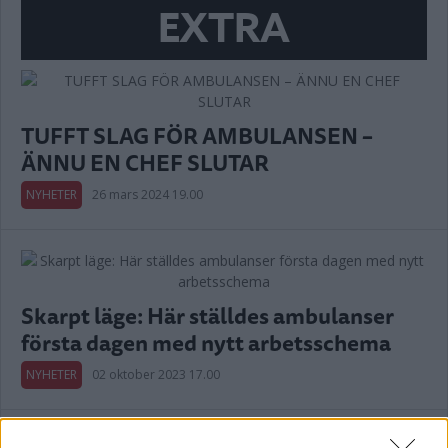
EXTRA
TUFFT SLAG FÖR AMBULANSEN –
ÄNNU EN CHEF SLUTAR
NYHETER
26 mars 2024 19.00
Skarpt läge: Här ställdes ambulanser
första dagen med nytt arbetsschema
NYHETER
02 oktober 2023 17.00
Annons: