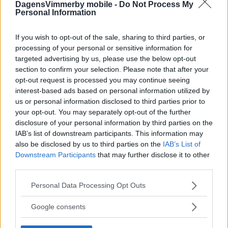
DagensVimmerby mobile -
Do Not Process My
Personal Information
If you wish to opt-out of the sale, sharing to third parties, or
processing of your personal or sensitive information for
Nytt schema har fått en handfull att
targeted advertising by us, please use the below opt-out
säga upp sig: "Måste dra i
section to confirm your selection. Please note that after your
handbromsen"
opt-out request is processed you may continue seeing
interest-based ads based on personal information utilized by
NYHETER
23 september 2023 04.00
us or personal information disclosed to third parties prior to
your opt-out. You may separately opt-out of the further
disclosure of your personal information by third parties on the
IAB’s list of downstream participants. This information may
also be disclosed by us to third parties on the
IAB’s List of
Downstream Participants
that may further disclose it to other
Så ser ambulanstätheten ut i norra
third parties.
länet: "Kan inte säga om det är
Please note that this website/app uses one or more Google
tillräckligt"
Personal Data Processing Opt Outs
services and may gather and store information including but
NYHETER
22 maj 2019 17.30
not limited to your visit or usage behaviour. You may click to
Google consents
grant or deny consent to Google and its third-party tags to
use your data for below specified purposes in below Google