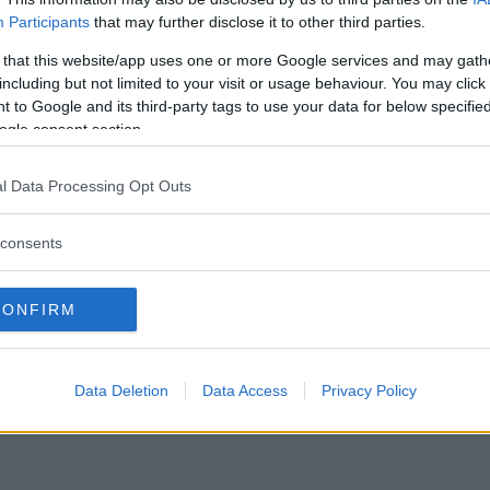
nsmiddag
Participants
that may further disclose it to other third parties.
 that this website/app uses one or more Google services and may gath
including but not limited to your visit or usage behaviour. You may click 
TER
03 december 2019 10.25
 to Google and its third-party tags to use your data for below specifi
ogle consent section.
Läs in fler nyheter
l Data Processing Opt Outs
consents
CONFIRM
Data Deletion
Data Access
Privacy Policy