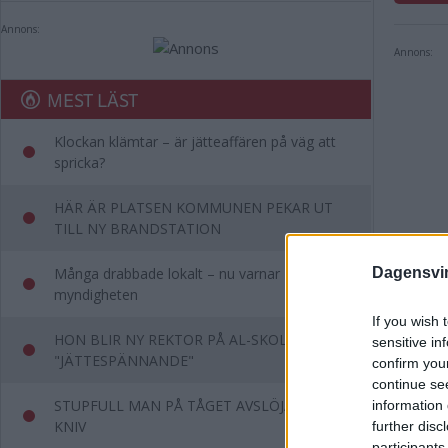
Annons:
Annons:
MEST LÄST
Klockan klämtar – är jätteaffären på väg att
spricka?
HÄR ÄR PLATSEN KOMMUNEN PEKAR UT
TILL NY BRANDSTATION
Många drabbade lokalt – nu varnar
Dagensvi
myndigheten
If you wish 
HON BLIR NY REKTOR PÅ AL-SKOLAN –
sensitive in
"JÄTTESPÄNNANDE"
confirm you
continue se
STUPFULL MAN PÅ TÅGET AVSLÖJADES MED
information 
De 
KNIV
further disc
participants