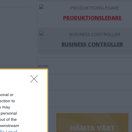
PRODUKTIONSLEDARE
BUSINESS CONTROLLER
Annons:
Annons:
sonal or
Annons:
ection to
ou may
 personal
out of the
ngens
 downstream
B’s List of