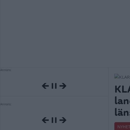
Annons:
KLA
lan
Annons:
lä
NYHE