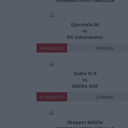
SOMMARLOPPIS I MÅLILLA
Djursdala SK
vs.
IFK Oskarshamn
14 AUGUSTI
FREDAG
Södra Vi IF
vs.
Målilla GoIF
15 AUGUSTI
LÖRDAG
Skeppet Målilla