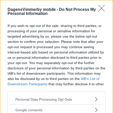
DagensVimmerby mobile -
Do Not Process My
Personal Information
Här vill man bilda ett kommunalt
If you wish to opt-out of the sale, sharing to third parties, or
naturreservat – "Ett 70-tal rödlistade
processing of your personal or sensitive information for
arter"
targeted advertising by us, please use the below opt-out
section to confirm your selection. Please note that after your
NYHETER
04 april 2024 16.00
opt-out request is processed you may continue seeing
interest-based ads based on personal information utilized by
us or personal information disclosed to third parties prior to
your opt-out. You may separately opt-out of the further
disclosure of your personal information by third parties on the
Föreningslivet i blickfånget på nästa
IAB’s list of downstream participants. This information may
utställning: "Så skoj att visa på den
also be disclosed by us to third parties on the
IAB’s List of
Downstream Participants
that may further disclose it to other
stora kraft som finns"
third parties.
NYHETER
02 mars 2022 17.30
Please note that this website/app uses one or more Google
Personal Data Processing Opt Outs
services and may gather and store information including but
not limited to your visit or usage behaviour. You may click to
Google consents
Annons: