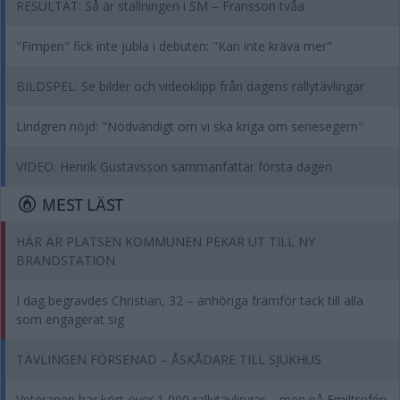
RESULTAT: Så är ställningen i SM – Fransson tvåa
"Fimpen" fick inte jubla i debuten: "Kan inte kräva mer"
BILDSPEL: Se bilder och videoklipp från dagens rallytävlingar
Lindgren nöjd: "Nödvändigt om vi ska kriga om seriesegern"
VIDEO: Henrik Gustavsson sammanfattar första dagen
MEST LÄST
HÄR ÄR PLATSEN KOMMUNEN PEKAR UT TILL NY
BRANDSTATION
I dag begravdes Christian, 32 – anhöriga framför tack till alla
som engagerat sig
TÄVLINGEN FÖRSENAD – ÅSKÅDARE TILL SJUKHUS
Veteranen har kört över 1 000 rallytävlingar – men på Emiltrofén