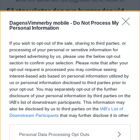
Så stor väntas den nya byggnaden vid
AL-skolan bli
DagensVimmerby mobile -
Do Not Process My
Personal Information
NYHETER
03 juni 2026 15.00
If you wish to opt-out of the sale, sharing to third parties, or
processing of your personal or sensitive information for
targeted advertising by us, please use the below opt-out
Läs in fler nyheter
section to confirm your selection. Please note that after your
opt-out request is processed you may continue seeing
interest-based ads based on personal information utilized by
SENASTE
us or personal information disclosed to third parties prior to
your opt-out. You may separately opt-out of the further
Nu är barnens troll i hagen stulna igen: ”Man blir bara så ledsen”
disclosure of your personal information by third parties on the
IAB’s list of downstream participants. This information may
Fejk-sms:en fortsätter – flera drabbade i norra länet
also be disclosed by us to third parties on the
IAB’s List of
Downstream Participants
that may further disclose it to other
Efter ALV-besöket – hade repor på bilen
third parties.
Please note that this website/app uses one or more Google
Personal Data Processing Opt Outs
DEBATT: Fler ska få fast läkarkontakt
services and may gather and store information including but