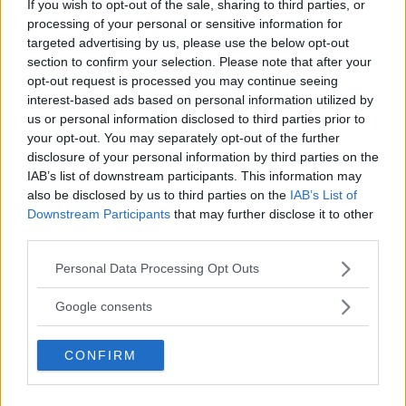
If you wish to opt-out of the sale, sharing to third parties, or
NÄRINGSLIV
28 januari 2022 05.00
processing of your personal or sensitive information for
targeted advertising by us, please use the below opt-out
section to confirm your selection. Please note that after your
opt-out request is processed you may continue seeing
interest-based ads based on personal information utilized by
Vida planerar att investera 100 miljoner
us or personal information disclosed to third parties prior to
efter köpet – ska öka på alla
your opt-out. You may separately opt-out of the further
anläggningar
disclosure of your personal information by third parties on the
IAB’s list of downstream participants. This information may
NYHETER
17 juni 2020 13.45
also be disclosed by us to third parties on the
IAB’s List of
Downstream Participants
that may further disclose it to other
third parties.
Annons:
Please note that this website/app uses one or more Google
Personal Data Processing Opt Outs
services and may gather and store information including but
not limited to your visit or usage behaviour. You may click to
Google consents
grant or deny consent to Google and its third-party tags to
use your data for below specified purposes in below Google
Vimmerbyföretaget växer och
CONFIRM
consent section.
nyanställer