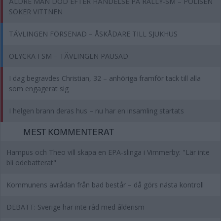
ÄLDRE MAN DÖD EFTER HÄNDELSE PÅ RALLY-SM – POLISEN
SÖKER VITTNEN
TÄVLINGEN FÖRSENAD – ÅSKÅDARE TILL SJUKHUS
OLYCKA I SM – TÄVLINGEN PAUSAD
I dag begravdes Christian, 32 – anhöriga framför tack till alla
som engagerat sig
I helgen brann deras hus – nu har en insamling startats
MEST KOMMENTERAT
Hampus och Theo vill skapa en EPA-slinga i Vimmerby: "Lär inte
bli odebatterat"
Kommunens avrådan från bad består – då görs nästa kontroll
DEBATT: Sverige har inte råd med ålderism