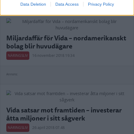
NÄRINGSLIV
06 februari 2020 08.00
Data Deletion
Data Access
Privacy Policy
Miljardaffär för Vida – nordamerikanskt
bolag blir huvudägare
NÄRINGSLIV
16 november 2018 19.34
Annons:
Vida satsar mot framtiden – investerar
åtta miljoner i sitt sågverk
NÄRINGSLIV
26 april 2018 07.48