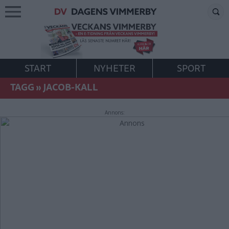
START
NYHETER
SPORT
TAGG
»
JACOB-KALL
Annons: