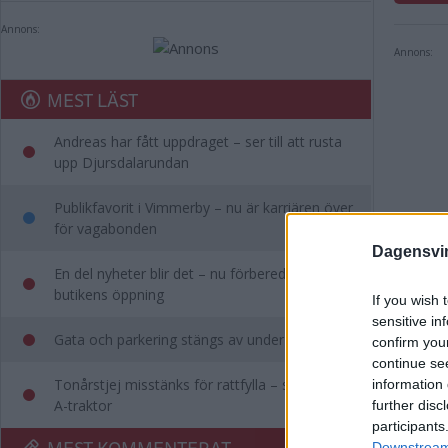
Annons:
Annons:
MEST LÄST
Andreas har fått uppdraget – ser till att rusta
upp Djursdalarundan
Publikfavorit i Vimmerby – nu är karriären över
för vagabonden
Dagensvi
En del nyheter blir det – nu förbereder Kim
butikens öppning
If you wish 
sensitive in
Gata och parkering stängs av under rallyfesten
confirm you
continue se
Tonårstjej misstänks för rattfylla – stoppades i
information 
A-traktor
further disc
Vim
participants
MEST KOMMENTERAT
Downstream 