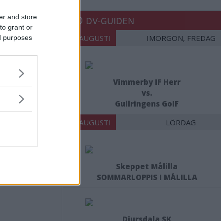
er and store
DV-GUIDEN
to grant or
07 AUGUSTI
IMORGON, FREDAG
ed purposes
Vimmerby IF Herr
vs.
Gullringens GoIF
JA
08 AUGUSTI
LÖRDAG
Skeppet Målilla
SOMMARLOPPIS I MÅLILLA
Djursdala SK