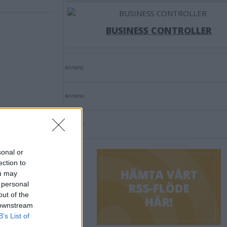
BUSINESS CONTROLLER
Annons:
Annons:
Annons:
sonal or
ection to
ou may
 personal
out of the
 downstream
tt
B’s List of