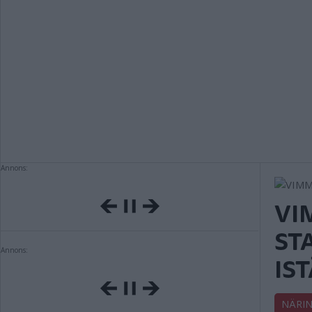
Annons:
VI
ST
Annons:
IS
NÄRIN