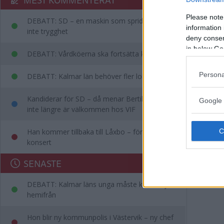
nät
Please note
DEBATT: SD – en maskin som sprider rädsla,
ent
information 
inte trygghet
deny consent
in below Go
DEBATT: Vårdköerna ska fortsätta kortas
NÄRIN
Persona
DEBATT: Kalmar län behöver fler lobbyister
Kandiderar för SD – då menar Bertil att han
Google 
LO
inte längre är välkommen hos VIF
NÄ
Han kommer tillbaka till Låxbo – för egen
konsert
NÄRIN
SENASTE
DEBATT: Kalmar läns unga måste kunna flytta
hemifrån
Hon blir ny kommunpolis i Västervik – ny chef