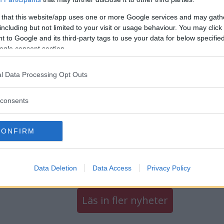
verk – ska främja kvinnligt
 that this website/app uses one or more Google services and may gath
reprenörskap
including but not limited to your visit or usage behaviour. You may click 
 to Google and its third-party tags to use your data for below specifi
ogle consent section.
GSLIV
14 november 2023 13.00
l Data Processing Opt Outs
consents
KALT FÖRETAG BYTER KED
STA ÅR
CONFIRM
GSLIV
06 oktober 2022 10.14
Data Deletion
Data Access
Privacy Policy
Läs in fler nyheter